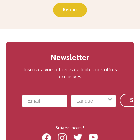
Retour
Newsletter
Inscrivez-vous et recevez toutes nos offres
exclusives
S'a
Suivez-nous !
Facebook
Instagram
Twitter
Youtube