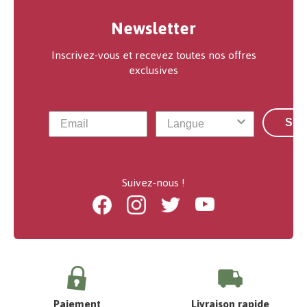
Newsletter
Inscrivez-vous et recevez toutes nos offres
exclusives
S'a
Suivez-nous !
Facebook
Instagram
Twitter
Youtube
Paiement
Livraison rapide