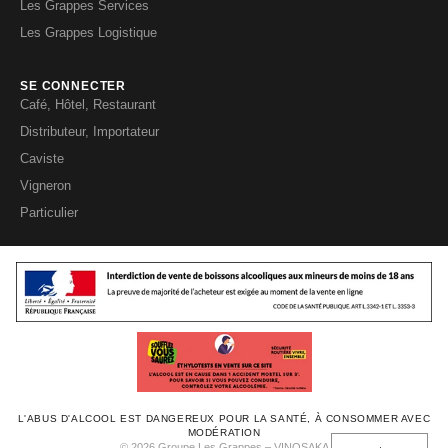
Les Grappes Services
Les Grappes Logistique
SE CONNECTER
Café, Hôtel, Restaurant
Distributeur, Importateur
Caviste
Vigneron
Particulier
L'ABUS D'ALCOOL EST DANGEREUX POUR LA SANTÉ, À CONSOMMER AVEC
MODÉRATION
© 2026 Groupe Les Grappes – VINOSAKA