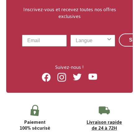
Inscrivez-vous et recevez toutes nos offres
exclusives
S'a
Suivez-nous !
Facebook
Instagram
Twitter
Youtube
Paiement
Livraison rapide
100% sécurisé
de 24 à 72H