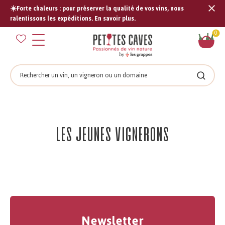
☀️Forte chaleurs : pour préserver la qualité de vos vins, nous
Tran
ralentissons les expéditions. En savoir plus.
missi
Pan
0
fr.s
Rechercher
Recher
Les jeunes vignerons
Newsletter