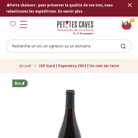
☀️Forte chaleurs : pour préserver la qualité de vos vins, nous
Tran
ralentissons les expéditions. En savoir plus.
missi
Pan
0
fr.s
Rechercher
Recher
Accueil
IGP Gard | Esperanza 2024 | Un coin sur terre
Bio