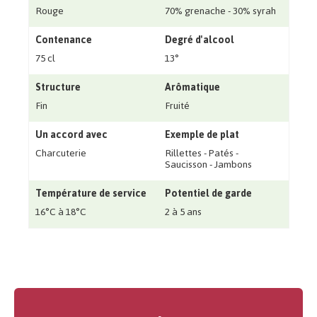
Rouge
70% grenache - 30% syrah
Contenance
Degré d'alcool
75 cl
13°
Structure
Arômatique
Fin
Fruité
Un accord avec
Exemple de plat
Charcuterie
Rillettes - Patés -
Saucisson - Jambons
Température de service
Potentiel de garde
16°C à 18°C
2 à 5 ans