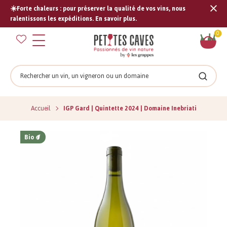
☀️Forte chaleurs : pour préserver la qualité de vos vins, nous
Tran
ralentissons les expéditions. En savoir plus.
missi
Pan
0
fr.s
Rechercher
Recher
Accueil
IGP Gard | Quintette 2024 | Domaine Inebriati
Bio