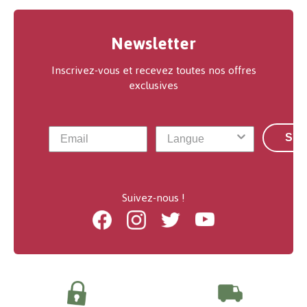
Newsletter
Inscrivez-vous et recevez toutes nos offres
exclusives
S'a
Suivez-nous !
Facebook
Instagram
Twitter
Youtube