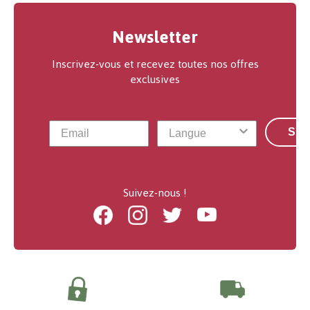
Newsletter
Inscrivez-vous et recevez toutes nos offres
exclusives
S'a
Suivez-nous !
Facebook
Instagram
Twitter
Youtube