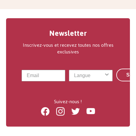
Newsletter
Inscrivez-vous et recevez toutes nos offres
exclusives
S'a
Suivez-nous !
Facebook
Instagram
Twitter
Youtube