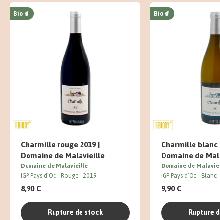
Bio
Bio
Charmille rouge 2019 |
Charmille blanc 
Domaine de Malavieille
Domaine de Mala
Domaine de Malavieille
Domaine de Malaviei
IGP Pays d’Oc
Rouge
2019
IGP Pays d’Oc
Blanc
8,90 €
9,90 €
Rupture de stock
Rupture d