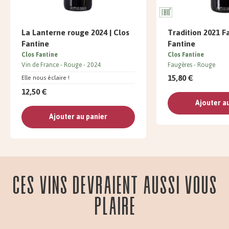
La Lanterne rouge 2024 | Clos
Tradition 2021 F
Fantine
Fantine
Clos Fantine
Clos Fantine
Vin de France
Rouge
2024
Faugères
Rouge
15,80 €
Elle nous éclaire !
12,50 €
Ajouter a
Ajouter au panier
Ces vins devraient aussi vous
plaire