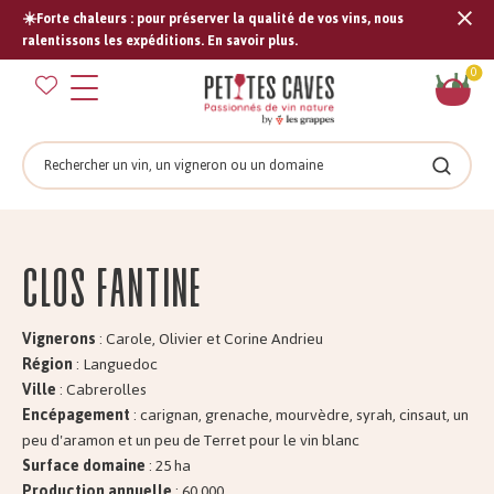
☀️Forte chaleurs : pour préserver la qualité de vos vins, nous
Tran
ralentissons les expéditions. En savoir plus.
missi
Pan
0
fr.s
Rechercher
Recher
Clos FANTINE
Vignerons
: Carole, Olivier et Corine Andrieu
Région
: Languedoc
Ville
: Cabrerolles
Encépagement
: carignan, grenache, mourvèdre, syrah, cinsaut, un
peu d'aramon et un peu de Terret pour le vin blanc
Surface domaine
: 25 ha
Production annuelle
: 60.000