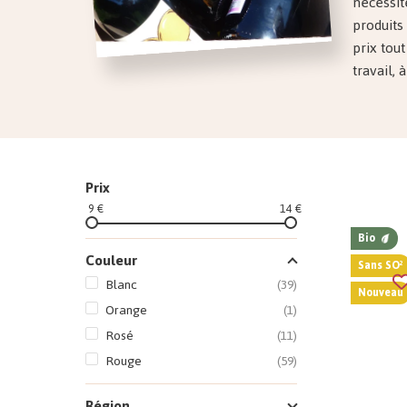
nécessit
produits
prix tou
travail, 
Prix
9 €
14 €
Bio
Couleur
Sans SO²
Blanc
(39)
Nouveau
Orange
(1)
Rosé
(11)
Rouge
(59)
Région