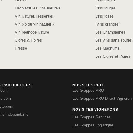
Le blog
Vins blancs
Découvrir les vins naturels
Vins rouges
Vin Naturel, l'essentiel
Vins rosés
Vin bio ou vin naturel ?
"vins oranges"
Vin Méthode Nature
Les Champagnes
Cidres & Poirés
Les vins sans soufre 
Presse
Les Magnums
Les Cidres et Poirés
S PARTICULIERS
NOS SITES PRO
.com
Les Grappes PRO
es.com
Les Grappes PRO Direct Vigneron
iete.com
NOS SITES VIGNERONS
ons indépendants
Les Grappes Services
Les Grappes Logistique