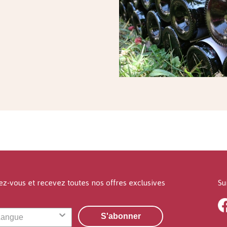
ez-vous et recevez toutes nos offres exclusives
Su
S'abonner