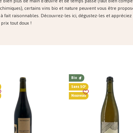
e bien plus de main d'œuvre et de temps passé (faut bien compe
 chimiques), certains vins bio et nature peuvent vous être propos
t à fait raisonnables. Découvrez-les ici, dégustez-les et apprécie
à prix tout doux !
Bio
Sans SO²
Nouveau