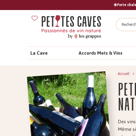
☀️Forte chale
Recher
La Cave
Accords Mets & Vins
Accueil
pet
nat
Des vins 
Même si,