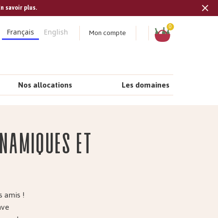
n savoir plus.
Tran
missi
Panier
0
Mon compte
Français
English
fr.s
Nos allocations
Les domaines
ynamiques et
s amis !
ave