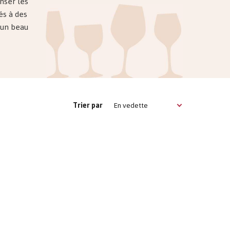
nser les
és à des
z un beau
En vedette
Trier par