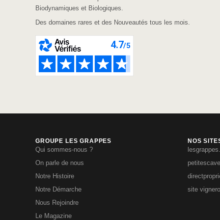
Biodynamiques et Biologiques.
Des domaines rares et des Nouveautés tous les mois.
GROUPE LES GRAPPES
NOS SITE
Qui sommes-nous ?
lesgrappes
On parle de nous
petitescav
Notre Histoire
directpropr
Notre Démarche
site vigner
Nous Rejoindre
Le Magazine