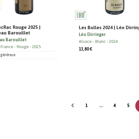
cRac Rouge 2025 |
Les Bulles 2024 | Léo Dirri
au Barouillet
Léo Dirringer
au Barouillet
Alsace
Blanc
2024
 France
Rouge
2025
13,80 €
t généreux
1
...
4
5