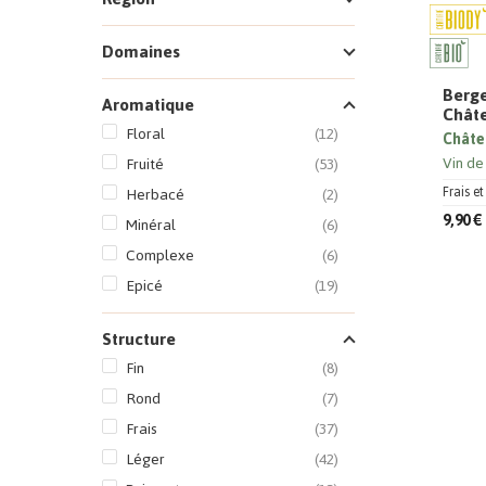
Domaines
Berge
Aromatique
Châte
Floral
(12)
Châte
Vin de
Fruité
(53)
Frais e
Herbacé
(2)
9,90 €
Minéral
(6)
Complexe
(6)
Epicé
(19)
Structure
Fin
(8)
Rond
(7)
Frais
(37)
Léger
(42)