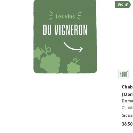
Bio
Chabl
| Do
Domai
Chabl
Grosse 
38,50