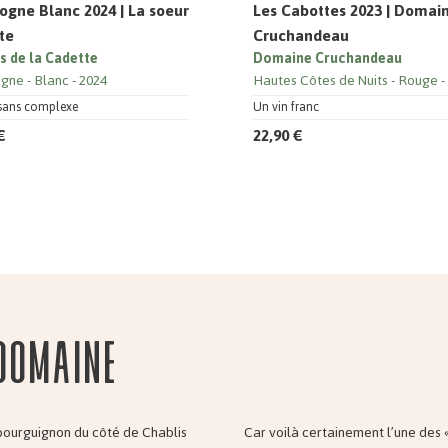
ogne Blanc 2024 | La soeur
Les Cabottes 2023 | Domai
te
Cruchandeau
ns de la Cadette
Domaine Cruchandeau
ogne
Blanc
2024
Hautes Côtes de Nuits
Rouge
t sans complexe
Un vin franc
€
22,90 €
domaine
 bourguignon du côté de Chablis
Car voilà certainement l’une des 