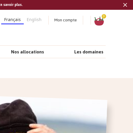
n savoir plus.
Tran
missi
Panier
0
Mon compte
Français
English
fr.s
Nos allocations
Les domaines