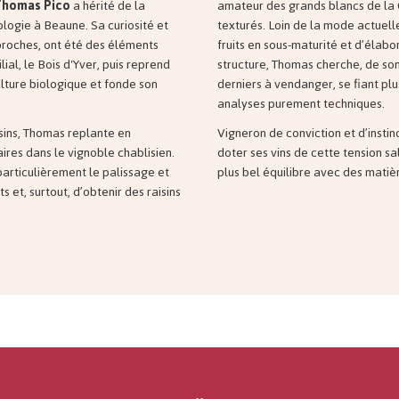
Thomas Pico
a hérité de la
amateur des grands blancs de la 
nologie à Beaune. Sa curiosité et
texturés. Loin de la mode actuelle
proches, ont été des éléments
fruits en sous-maturité et d’élabo
ial, le Bois d'Yver, puis reprend
structure, Thomas cherche, de son
lture biologique et fonde son
derniers à vendanger, se fiant plus
analyses purement techniques.
isins, Thomas
replante en
Vigneron de conviction et d’instin
ires dans le vignoble chablisien.
doter ses vins de cette tension sa
 particulièrement le palissage et
plus bel équilibre avec des matiè
s et, surtout, d’obtenir des raisins