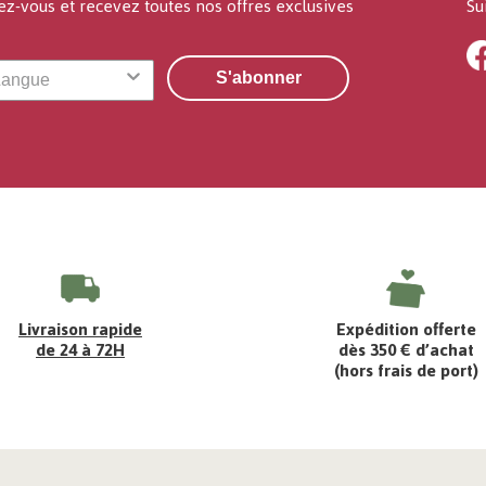
ez-vous et recevez toutes nos offres exclusives
Su
S'abonner
Livraison rapide
Expédition offerte
de 24 à 72H
dès 350 € d’achat
(hors frais de port)