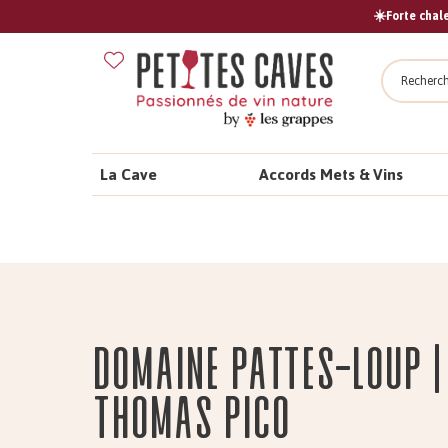
☀️Forte chale
Recher
La Cave
Accords Mets & Vins
Domaine PATTES-LOUP |
Thomas Pico