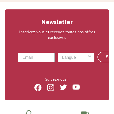
Newsletter
Inscrivez-vous et recevez toutes nos offres
exclusives
S'a
Suivez-nous !
Facebook
Instagram
Twitter
Youtube