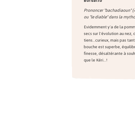
Bordatto
Prononcer "bachadiaoun" (
ou "le diable" dans la myth
Evidemment y'a de la pomme
secs sur l'évolution au nez,
tiens...curieux, mais pas tant
bouche est superbe, équilib
finesse, désaltérante à souh
que le Kéri...!