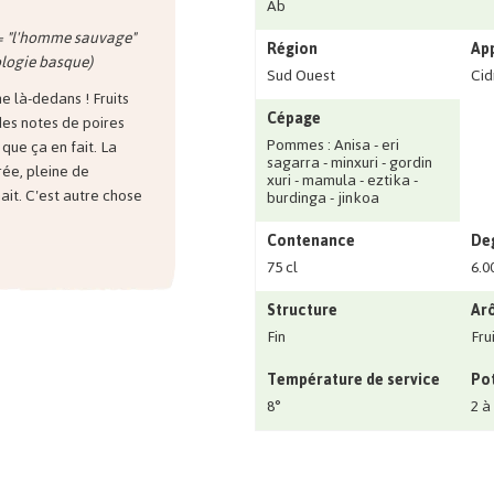
Ab
= "l'homme sauvage"
Région
Ap
ologie basque)
Sud Ouest
Cid
 là-dedans ! Fruits
Cépage
 des notes de poires
Pommes : Anisa - eri
 que ça en fait. La
sagarra - minxuri - gordin
rée, pleine de
xuri - mamula - eztika -
ait. C'est autre chose
burdinga - jinkoa
Contenance
Deg
75 cl
6.0
Structure
Ar
Fin
Fru
Température de service
Pot
8°
2 à