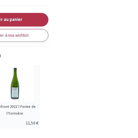
r au panier
er à ma wishlist
)
front 2022 | Ferme de
l'Yonnière
11,50 €