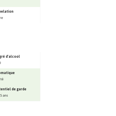
pelation
re
ré d'alcool
0
ômatique
ité
entiel de garde
 5 ans