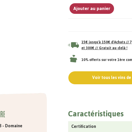
Ajouter au panier
15€ jusqu'à 150€ d'Achats //
et 300€ // Gratuit au-delà !
10% offerts sur votre 1ère c
Voir tous les vins d
Caractéristiques
dre
23 - Domaine
Certification