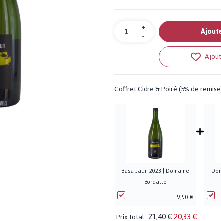
Quantité
+
Ajoute
-
Ajout
Coffret Cidre & Poiré (5% de remise
Basa Jaun 2023 | Domaine
Dom
Bordatto
9,90 €
21,40 €
20,33 €
Prix total: