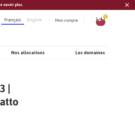
n savoir plus.
Tran
missi
Panier
0
Mon compte
Français
English
fr.s
Nos allocations
Les domaines
3 |
atto