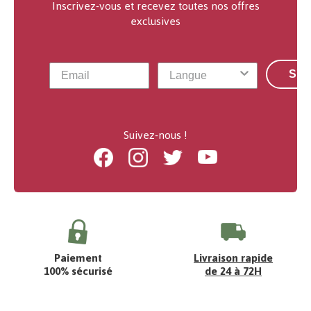
Inscrivez-vous et recevez toutes nos offres
exclusives
S'a
Suivez-nous !
Facebook
Instagram
Twitter
Youtube
Paiement
Livraison rapide
100% sécurisé
de 24 à 72H