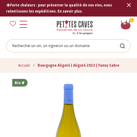
☀️Forte chaleurs : pour préserver la qualité de vos vins, nous
Tran
ralentissons les expéditions. En savoir plus.
missi
Pan
0
fr.s
Rechercher
Recher
Accueil
Bourgogne Aligoté | Aligoté 2023 | Fanny Sabre
Bio