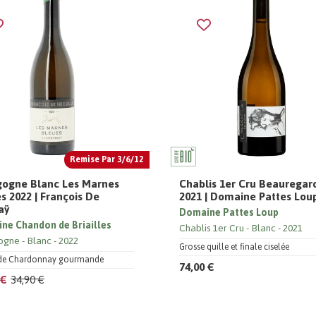
Remise Par 3/6/12
gogne Blanc Les Marnes
Chablis 1er Cru Beauregar
s 2022 | François De
2021 | Domaine Pattes Lou
aÿ
Domaine Pattes Loup
ne Chandon de Briailles
Chablis 1er Cru
Blanc
2021
ogne
Blanc
2022
Grosse quille et finale ciselée
de Chardonnay gourmande
74,00 €
 €
34,90 €