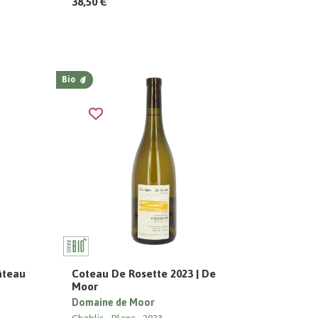
38,50 €
Bio
âteau
Coteau De Rosette 2023 | De
Moor
Domaine de Moor