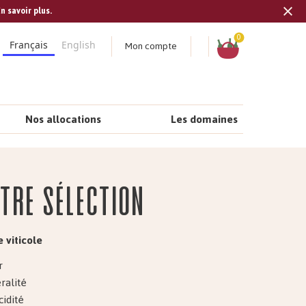
n savoir plus.
Tran
missi
Panier
0
Mon compte
Français
English
fr.s
Nos allocations
Les domaines
tre Sélection
 viticole
r
ralité
cidité