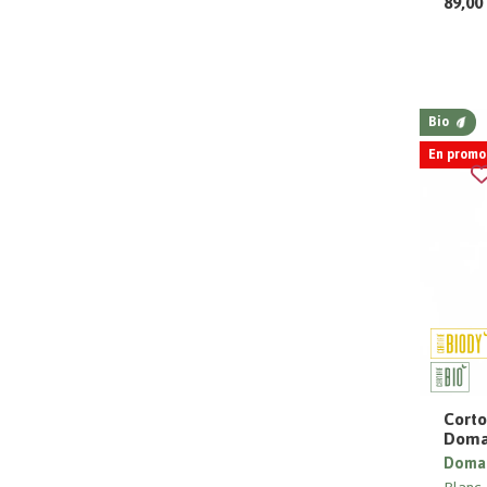
89,00
Bio
En promo 
Corto
Domai
Domai