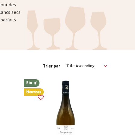
pour des
blancs secs
parfaits
Title Ascending
Trier par
Bio
Nouveau