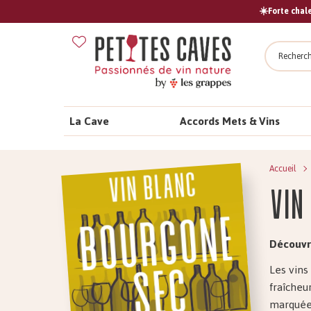
☀️Forte chale
Recher
La Cave
Accords Mets & Vins
Accueil
Vin
Découvre
Les vins
fraîcheu
marquée,