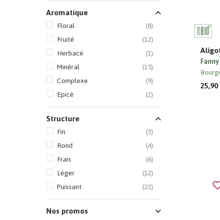
Aromatique
Floral
(8)
Fruité
(12)
Aligo
Herbacé
(1)
Fanny
Minéral
(15)
Bourg
Complexe
(9)
25,90
Epicé
(2)
Structure
Fin
(3)
Rond
(4)
Frais
(6)
Léger
(12)
Puissant
(22)
Nos promos