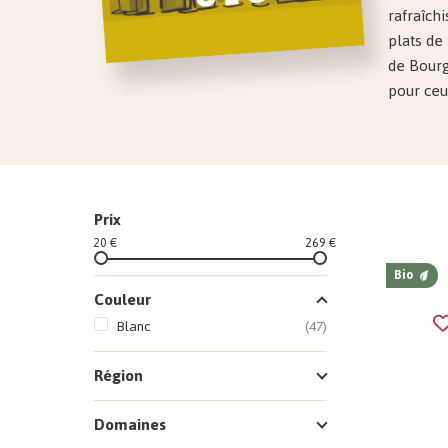
rafraîch
plats de
de Bourg
pour ceu
Prix
20 €
269 €
Bio
Couleur
Blanc
(47)
Région
Domaines