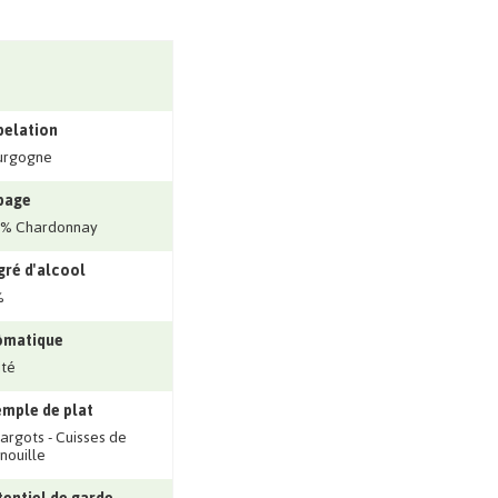
pelation
urgogne
page
0% Chardonnay
ré d'alcool
%
ômatique
ité
mple de plat
argots - Cuisses de
nouille