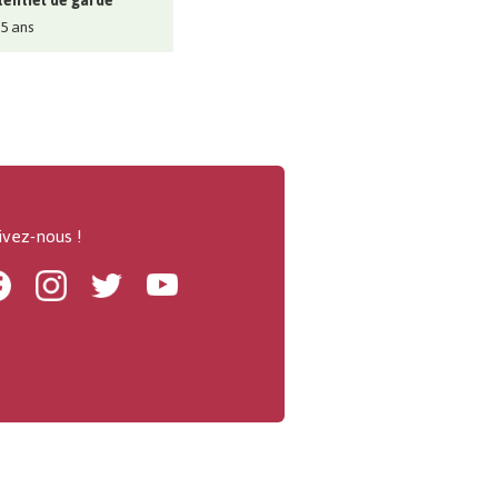
entiel de garde
 5 ans
ivez-nous !
Facebook
Instagram
Twitter
Youtube