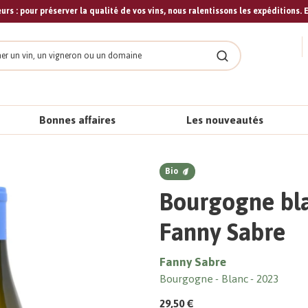
urs : pour préserver la qualité de vos vins, nous ralentissons les expéditions. E
cher
Rechercher
Bonnes affaires
Les nouveautés
Bio
Bourgogne bla
Fanny Sabre
Fanny Sabre
Bourgogne
Blanc
2023
29,50 €