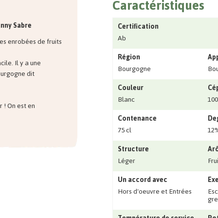
Caractéristiques
anny Sabre
Certification
Ab
tes enrobées de fruits
Région
Ap
ile. Il y a une
Bourgogne
Bo
ourgogne dit
Couleur
Cé
Blanc
10
r ! On est en
Contenance
Deg
75 cl
12
Structure
Ar
Léger
Fru
Un accord avec
Exe
Hors d'oeuvre et Entrées
Esc
gre