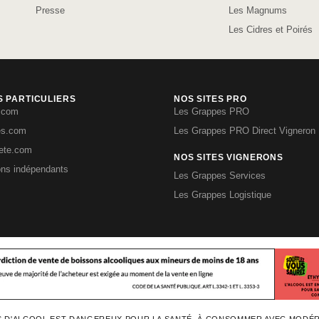
Presse
Les Magnums
Les Cidres et Poirés
S PARTICULIERS
NOS SITES PRO
.com
Les Grappes PRO
es.com
Les Grappes PRO Direct Vigneron
iete.com
NOS SITES VIGNERONS
ons indépendants
Les Grappes Services
Les Grappes Logistique
S D'ALCOOL EST DANGEREUX POUR LA SANTÉ, À CONSOMMER AVEC MODÉ