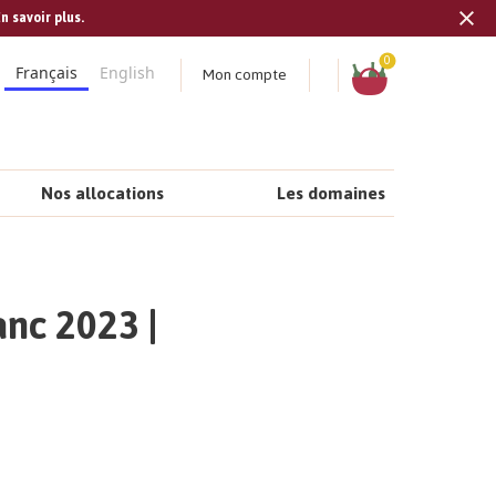
n savoir plus.
Tran
missi
Panier
0
Mon compte
Français
English
fr.s
Nos allocations
Les domaines
nc 2023 |