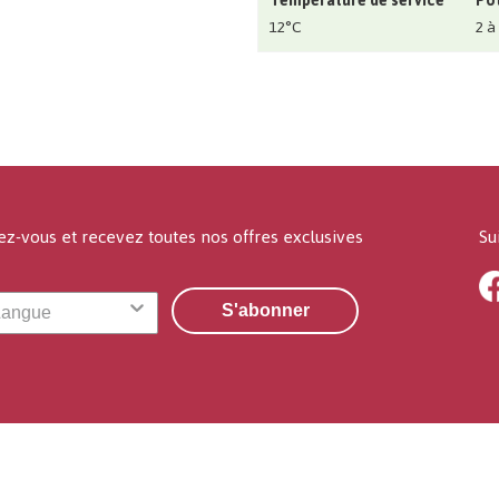
Température de service
Pot
12°C
2 à
ez-vous et recevez toutes nos offres exclusives
Su
S'abonner