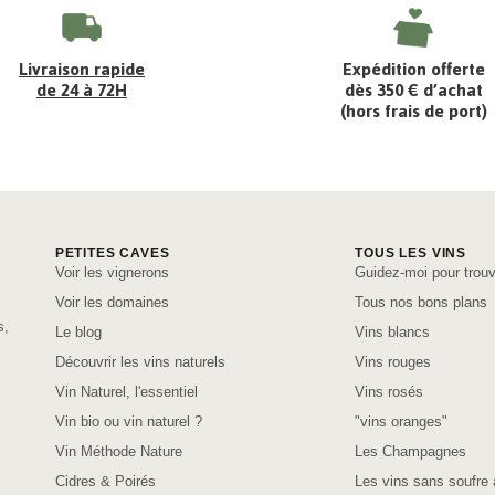
Livraison rapide
Expédition offerte
de 24 à 72H
dès 350 € d’achat
(hors frais de port)
PETITES CAVES
TOUS LES VINS
Voir les vignerons
Guidez-moi pour trouv
Voir les domaines
Tous nos bons plans
s,
Le blog
Vins blancs
Découvrir les vins naturels
Vins rouges
Vin Naturel, l'essentiel
Vins rosés
Vin bio ou vin naturel ?
"vins oranges"
Vin Méthode Nature
Les Champagnes
Cidres & Poirés
Les vins sans soufre 