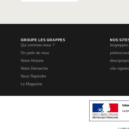
GROUPE LES GRAPPES
NOS SITE
Qui sommes-nous ?
lesgrappes
On parle de nous
petitescav
Notre Histoire
directpropr
Notre Démarche
site vigner
Nous Rejoindre
Le Magazine
L'ABU