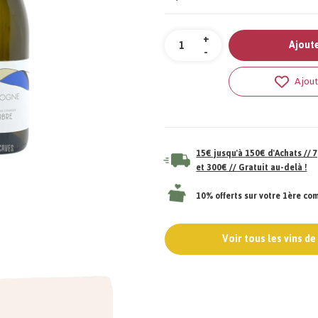
Quantité
+
Ajoute
-
Ajout
15€ jusqu'à 150€ d'Achats //
et 300€ // Gratuit au-delà !
10% offerts sur votre 1ère c
Voir tous les vins d