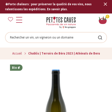
☀️Forte chaleurs : pour préserver la qualité de vos vins, nous
Tran
ralentissons les expéditions. En savoir plus.
missi
Pan
0
fr.s
Rechercher
Recher
Accueil
Chablis | Terroirs de Béru 2023 | Athénaïs de Beru
Bio