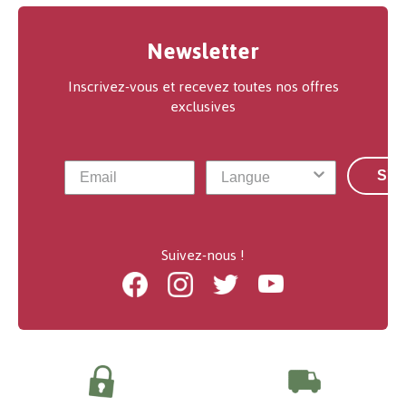
Newsletter
Inscrivez-vous et recevez toutes nos offres
exclusives
S'a
Suivez-nous !
Facebook
Instagram
Twitter
Youtube