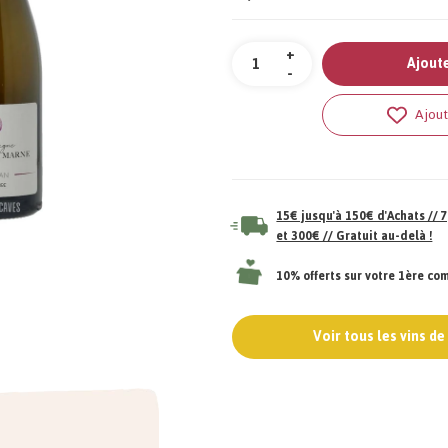
Quantité
+
Ajoute
-
Ajout
15€ jusqu'à 150€ d'Achats //
et 300€ // Gratuit au-delà !
10% offerts sur votre 1ère c
Voir tous les vins d