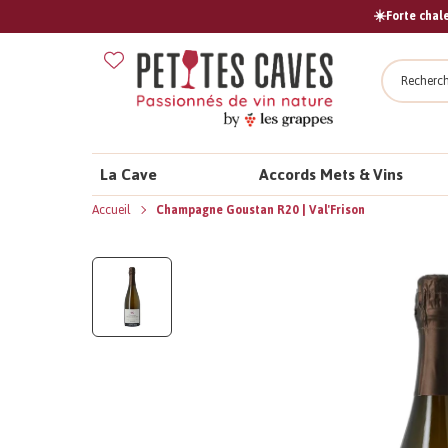
☀️Forte chale
Recher
La Cave
Accords Mets & Vins
Accueil
Champagne Goustan R20 | Val'Frison