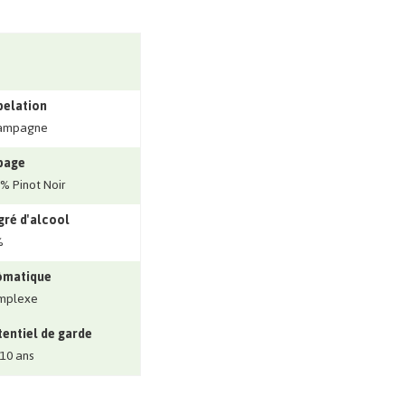
pelation
ampagne
page
% Pinot Noir
ré d'alcool
%
ômatique
mplexe
entiel de garde
 10 ans