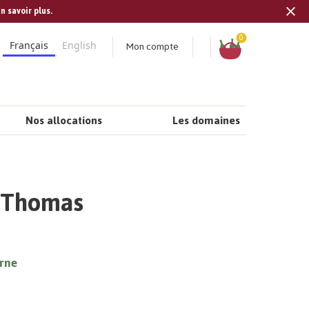
n savoir plus.
Tran
missi
Panier
0
Mon compte
Français
English
fr.s
Nos allocations
Les domaines
| Thomas
rne