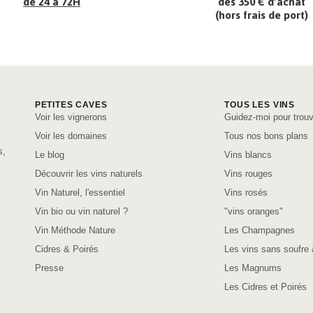
de 24 à 72H
dès 350 € d’achat
(hors frais de port)
PETITES CAVES
TOUS LES VINS
Voir les vignerons
Guidez-moi pour trouv
Voir les domaines
Tous nos bons plans
s,
Le blog
Vins blancs
Découvrir les vins naturels
Vins rouges
Vin Naturel, l'essentiel
Vins rosés
Vin bio ou vin naturel ?
"vins oranges"
Vin Méthode Nature
Les Champagnes
Cidres & Poirés
Les vins sans soufre 
Presse
Les Magnums
Les Cidres et Poirés