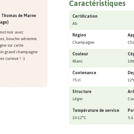
Caractéristiques
e Thomas de Marne
Certification
sage)
Ab
inot noir avec
Région
Ap
les, bouche aérienne.
Champagne
Ch
gne sur cette
e. Un grand champagne
Couleur
Cé
s curieux ! :-)
Blanc
100
Contenance
Deg
75 cl
12
Structure
Ar
Léger
Co
Température de service
Pot
10-12°C
5 à