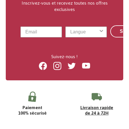
Inscrivez-vous et recevez toutes nos offres
exclusives
S'a
Suivez-nous !
Facebook
Instagram
Twitter
Youtube
Paiement
Livraison rapide
100% sécurisé
de 24 à 72H