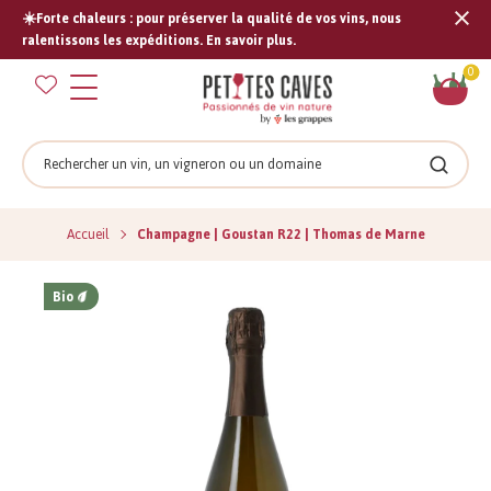
☀️Forte chaleurs : pour préserver la qualité de vos vins, nous
Tran
ralentissons les expéditions. En savoir plus.
missi
Pan
0
fr.s
Rechercher
Recher
Accueil
Champagne | Goustan R22 | Thomas de Marne
Bio