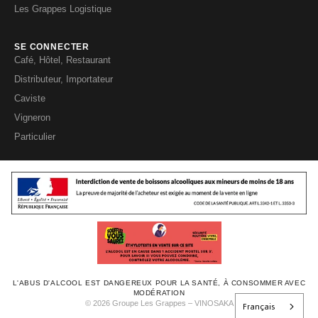
Les Grappes Logistique
SE CONNECTER
Café, Hôtel, Restaurant
Distributeur, Importateur
Caviste
Vigneron
Particulier
L'ABUS D'ALCOOL EST DANGEREUX POUR LA SANTÉ, À CONSOMMER AVEC
MODÉRATION
Français
© 2026 Groupe Les Grappes – VINOSAKA