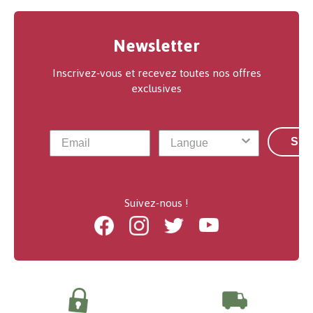
Newsletter
Inscrivez-vous et recevez toutes nos offres
exclusives
S'a
Suivez-nous !
Facebook
Instagram
Twitter
Youtube