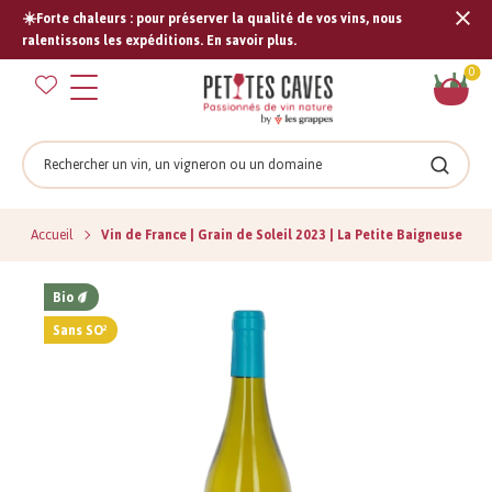
☀️Forte chaleurs : pour préserver la qualité de vos vins, nous
Tran
ralentissons les expéditions. En savoir plus.
missi
Pan
0
fr.s
Rechercher
Recher
Accueil
Vin de France | Grain de Soleil 2023 | La Petite Baigneuse
Bio
Sans SO²