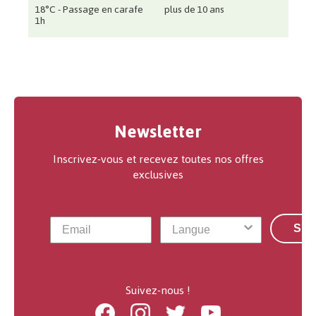
18°C - Passage en carafe
plus de 10 ans
1h
Newsletter
Inscrivez-vous et recevez toutes nos offres
exclusives
S'a
Suivez-nous !
Facebook
Instagram
Twitter
Youtube