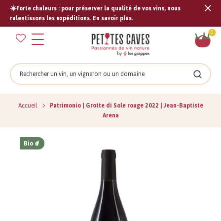
☀️Forte chaleurs : pour préserver la qualité de vos vins, nous
Tran
ralentissons les expéditions. En savoir plus.
missi
Pan
0
fr.s
Rechercher
Recher
Accueil
Patrimonio | Grotte di Sole rouge 2022 | Jean-Baptiste
Arena
Bio