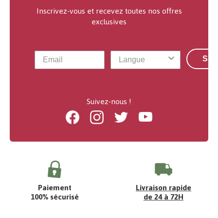
Inscrivez-vous et recevez toutes nos offres
exclusives
S'a
Suivez-nous !
Facebook
Instagram
Twitter
Youtube
Paiement
Livraison rapide
100% sécurisé
de 24 à 72H