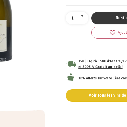
Quantité
+
Ruptu
-
Ajout
15€ jusqu'à 150€ d'Achats //
et 300€ // Gratuit au-delà !
10% offerts sur votre 1ère c
Voir tous les vins d