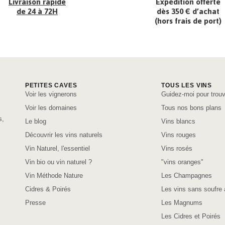
Livraison rapide
Expédition offerte
de 24 à 72H
dès 350 € d’achat
(hors frais de port)
PETITES CAVES
TOUS LES VINS
Voir les vignerons
Guidez-moi pour trouv
Voir les domaines
Tous nos bons plans
s,
Le blog
Vins blancs
Découvrir les vins naturels
Vins rouges
Vin Naturel, l'essentiel
Vins rosés
Vin bio ou vin naturel ?
"vins oranges"
Vin Méthode Nature
Les Champagnes
Cidres & Poirés
Les vins sans soufre 
Presse
Les Magnums
Les Cidres et Poirés