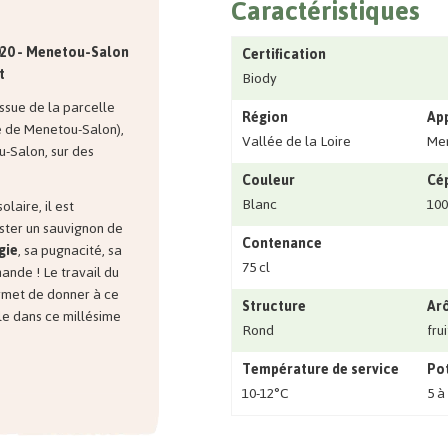
Caractéristiques
020 - Menetou-Salon
Certification
t
Biody
ssue de la parcelle
Région
Ap
 de Menetou-Salon),
Vallée de la Loire
Me
-Salon, sur des
Couleur
Cé
Blanc
100
laire, il est
ster un sauvignon de
Contenance
gie
, sa pugnacité, sa
75 cl
ande ! Le travail du
met de donner à ce
Structure
Ar
ble dans ce millésime
Rond
fru
Température de service
Pot
10-12°C
5 à