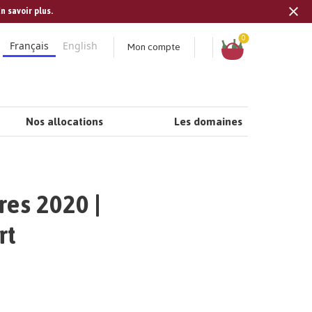
n savoir plus.
Tran
missi
Panier
0
Mon compte
Français
English
fr.s
Nos allocations
Les domaines
res 2020 |
rt