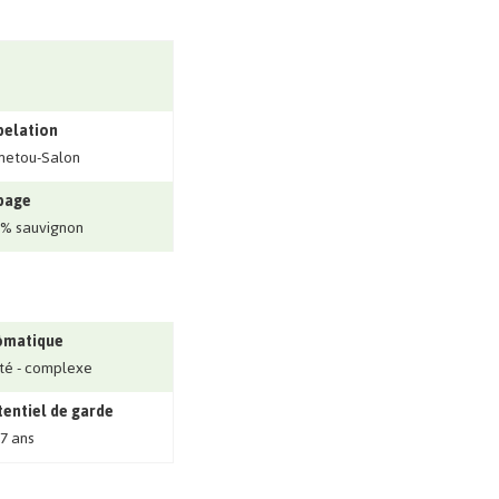
pelation
netou-Salon
page
% sauvignon
ômatique
ité - complexe
entiel de garde
 7 ans