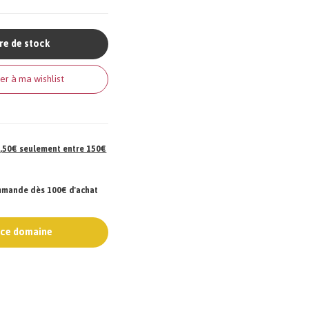
re de stock
er à ma wishlist
 7,50€ seulement entre 150€
ommande dès 100€ d'achat
e ce domaine