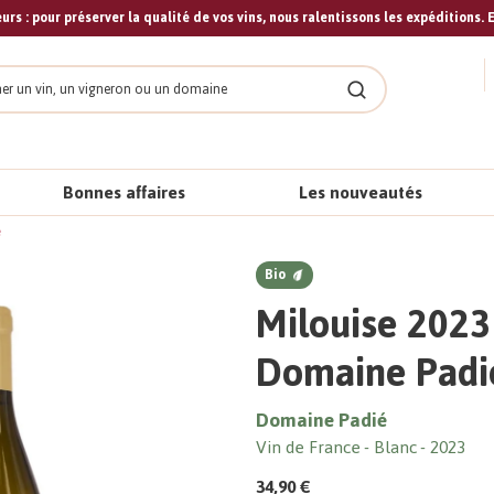
urs : pour préserver la qualité de vos vins, nous ralentissons les expéditions. E
cher
Rechercher
Bonnes affaires
Les nouveautés
é
Bio
Milouise 2023 
Domaine Padi
Domaine Padié
Vin de France
Blanc
2023
34,90 €