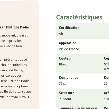
Caractéristiques
ean Philippe Padié
Certification
Ab
 imposant, plein et
. Une impression
Appelation
née avec ce beau
Vin de France
Couleur
Cé
ien présentes et se
Blanc
50%
 chaude. Brindilles
gre
, miel de fleurs,
ches oxydatives
Contenance
Deg
 Jean-Philippe Padié !
75 cl
12
arde mais le plaisir
rouille de lotte, soupe
Structure
Ar
miel et thym, si vous
Puissant
Min
Température de service
Pot