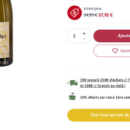
Votre prix:
34,90 €
27,92 €
Quantité
+
Ajoute
-
Ajout
15€ jusqu'à 150€ d'Achats //
et 300€ // Gratuit au-delà !
10% offerts sur votre 1ère c
Voir tous les vins d