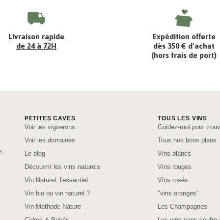
Livraison rapide
Expédition offerte
de 24 à 72H
dès 350 € d’achat
(hors frais de port)
PETITES CAVES
TOUS LES VINS
Voir les vignerons
Guidez-moi pour trouv
Voir les domaines
Tous nos bons plans
s,
Le blog
Vins blancs
Découvrir les vins naturels
Vins rouges
Vin Naturel, l'essentiel
Vins rosés
Vin bio ou vin naturel ?
"vins oranges"
Vin Méthode Nature
Les Champagnes
Cidres & Poirés
Les vins sans soufre 