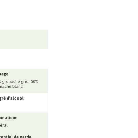
page
 grenache gris - 50%
nache blanc
ré d'alcool
ômatique
éral
entiel de garde