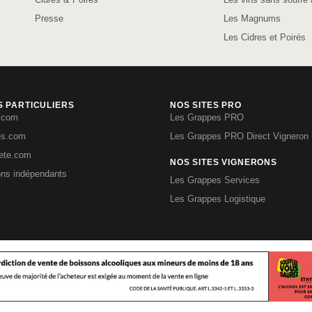
Presse
Les Magnums
Les Cidres et Poirés
S PARTICULIERS
NOS SITES PRO
.com
Les Grappes PRO
es.com
Les Grappes PRO Direct Vigneron
iete.com
NOS SITES VIGNERONS
ons indépendants
Les Grappes Services
Les Grappes Logistique