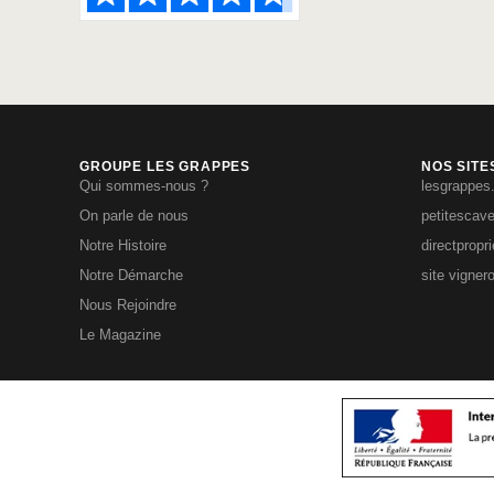
GROUPE LES GRAPPES
NOS SITE
Qui sommes-nous ?
lesgrappes
On parle de nous
petitescav
Notre Histoire
directpropr
Notre Démarche
site vigner
Nous Rejoindre
Le Magazine