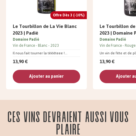
Offre Dès 3 (-10%)
Le Tourbillon de La Vie Blanc
Le Tourbillon de
2023 | Padié
2023 | Domaine 
Domaine Padié
Domaine Padié
Vin de France
Blanc
2023
Vin de France
Rouge
Il nous fait tourner la têêêteee !...
Un vin de fête et de pl
13,90 €
13,90 €
Ajouter au panier
Ajouter a
Ces vins devraient aussi vous
plaire