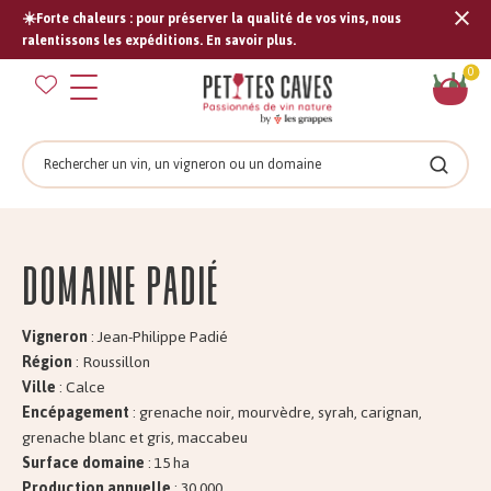
☀️Forte chaleurs : pour préserver la qualité de vos vins, nous
Tran
ralentissons les expéditions. En savoir plus.
missi
Pan
0
fr.s
Rechercher
Recher
Domaine PADIÉ
Vigneron
: Jean-Philippe Padié
Région
: Roussillon
Ville
: Calce
Encépagement
: grenache noir, mourvèdre, syrah, carignan,
grenache blanc et gris, maccabeu
Surface domaine
: 15 ha
Production annuelle
: 30.000