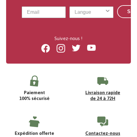
S'a
Suivez-nous !
Facebook
Instagram
Twitter
Youtube
Paiement
Livraison rapide
100% sécurisé
de 24 à 72H
Expédition offerte
Contactez-nous