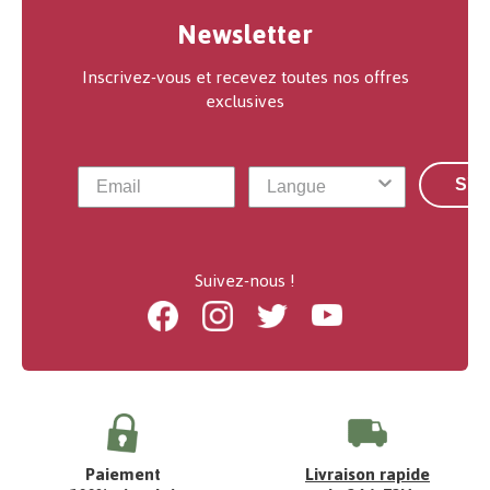
Newsletter
Inscrivez-vous et recevez toutes nos offres
exclusives
S'a
Suivez-nous !
Facebook
Instagram
Twitter
Youtube
Paiement
Livraison rapide