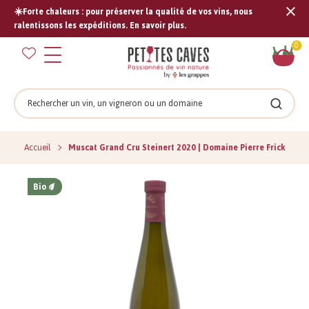
☀️Forte chaleurs : pour préserver la qualité de vos vins, nous
Tran
ralentissons les expéditions. En savoir plus.
missi
Pan
0
fr.s
Rechercher
Recher
Accueil
Muscat Grand Cru Steinert 2020 | Domaine Pierre Frick
Bio