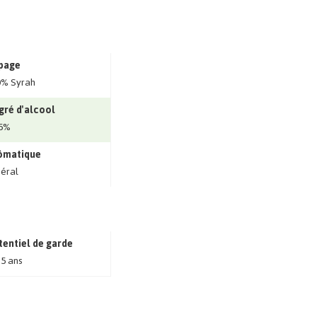
page
0% Syrah
gré d'alcool
.5%
ômatique
éral
tentiel de garde
 5 ans