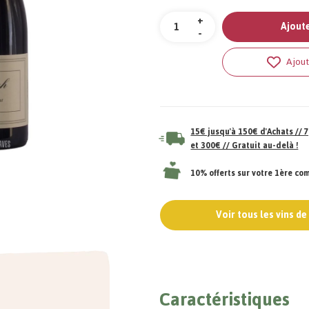
Quantité
+
Ajoute
-
Ajout
15€ jusqu'à 150€ d'Achats //
et 300€ // Gratuit au-delà !
10% offerts sur votre 1ère c
Voir tous les vins d
Caractéristiques