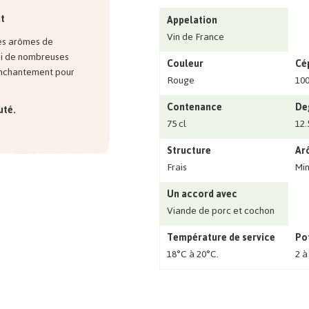
ut
Appelation
Vin de France
des arômes de
ssi de nombreuses
Couleur
Cé
 enchantement pour
Rouge
10
Contenance
De
uté.
75 cl
12
Structure
Ar
Frais
Min
Un accord avec
Viande de porc et cochon
Température de service
Po
18°C à 20°C.
2 à