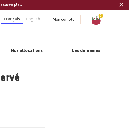
n savoir plus.
Tran
missi
Panier
0
Mon compte
Français
English
fr.s
Nos allocations
Les domaines
Hervé