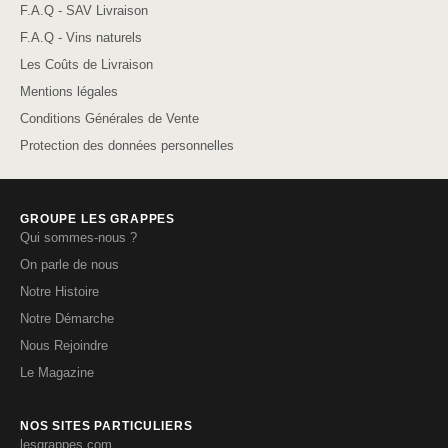
F.A.Q - SAV Livraison
F.A.Q - Vins naturels
Les Coûts de Livraison
Mentions légales
Conditions Générales de Vente
Protection des données personnelles
GROUPE LES GRAPPES
Qui sommes-nous ?
On parle de nous
Notre Histoire
Notre Démarche
Nous Rejoindre
Le Magazine
NOS SITES PARTICULIERS
lesgrappes.com