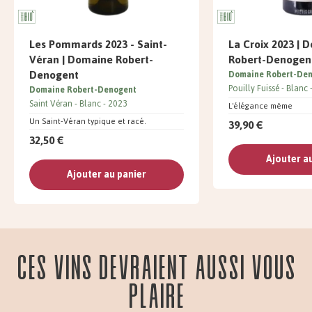
Les Pommards 2023 - Saint-
La Croix 2023 | 
Véran | Domaine Robert-
Robert-Denogen
Denogent
Domaine Robert-De
Pouilly Fuissé
Blanc
Domaine Robert-Denogent
Saint Véran
Blanc
2023
L'élégance même
Un Saint-Véran typique et racé.
39,90 €
32,50 €
Ajouter a
Ajouter au panier
Ces vins devraient aussi vous
plaire