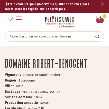
☀️Forte chaleurs : pour préserver la qualité de vos vins, nous
Tran
ralentissons les expéditions. En savoir plus.
missi
Pan
0
fr.s
Rechercher
Recher
Domaine ROBERT-Denogent
Vignerons
: Nicolas et Antoine Robert
Région
: Bourgogne
Ville
: Fuissé
Encépagement
: chardonnay, gamay
Surface domaine
: 10 ha
Production annuelle
: 50.000
Certification
: vin bio (AB)