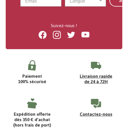
S'a
Suivez-nous !
Facebook
Instagram
Twitter
Youtube
Paiement
Livraison rapide
100% sécurisé
de 24 à 72H
Expédition offerte
Contactez-nous
dès 350 € d’achat
(hors frais de port)