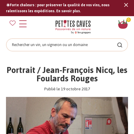
☀️Forte chaleurs : pour préserver la qualité de vos vins, nous
Tran
ralentissons les expéditions. En savoir plus.
missi
Pan
0
fr.s
Rechercher
Recher
Portrait / Jean-François Nicq, les
Foulards Rouges
Publié le 19 octobre 2017