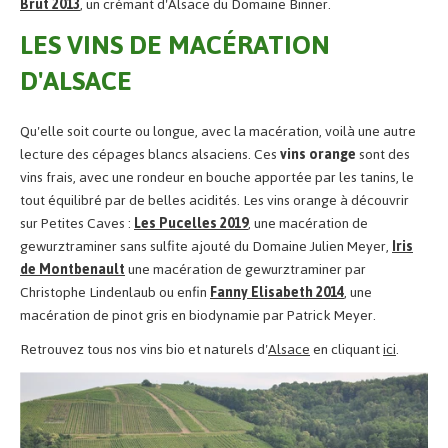
Brut 2013
, un crémant d'Alsace du Domaine Binner.
LES VINS DE MACÉRATION
D'ALSACE
Qu'elle soit courte ou longue, avec la macération, voilà une autre
lecture des cépages blancs alsaciens. Ces
vins orange
sont des
vins frais, avec une rondeur en bouche apportée par les tanins, le
tout équilibré par de belles acidités. Les vins orange à découvrir
sur Petites Caves :
Les Pucelles 2019
, une macération de
gewurztraminer sans sulfite ajouté du Domaine Julien Meyer,
Iris
de Montbenault
une macération de gewurztraminer par
Christophe Lindenlaub ou enfin
Fanny Elisabeth 2014
, une
macération de pinot gris en biodynamie par Patrick Meyer.
Retrouvez tous nos vins bio et naturels d'
Alsace
en cliquant
ici
.