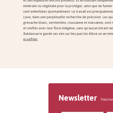
et des équilibres encore présents. Et en utilisant uniqueme
minérale ou végétale pour la protéger, ainsi que du fumier 
sont enherbées spontanément. Le travail est principaleme
cave, dans une perpétuelle recherche de précision. Les q
grenache blanc, vermentino, roussanne et marsanne, son
et vinifiés avec leur flore indigène, sans qu’aucun intrant œn
Baldassarre garde ses vins sur lies puis les élève un an minim
ni sulfités
.
Newsletter
Inscriv