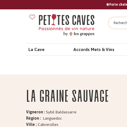
☀️Forte chale
Recher
La Cave
Accords Mets & Vins
La Graine SAUVAGE
Vigneron :
Sybil Baldassarre
Région :
Languedoc
Ville :
Cabrerolles