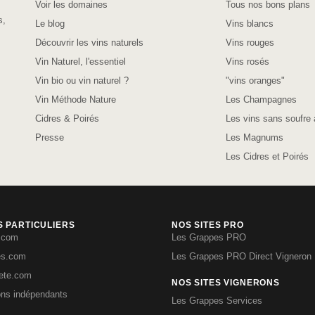
Voir les domaines
Tous nos bons plans
s,
Le blog
Vins blancs
Découvrir les vins naturels
Vins rouges
Vin Naturel, l'essentiel
Vins rosés
Vin bio ou vin naturel ?
"vins oranges"
Vin Méthode Nature
Les Champagnes
Cidres & Poirés
Les vins sans soufre 
Presse
Les Magnums
Les Cidres et Poirés
S PARTICULIERS
NOS SITES PRO
.com
Les Grappes PRO
es.com
Les Grappes PRO Direct Vigneron
iete.com
NOS SITES VIGNERONS
ons indépendants
Les Grappes Services