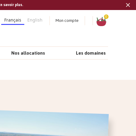
n savoir plus.
Tran
missi
Panier
0
Mon compte
Français
English
fr.s
Nos allocations
Les domaines