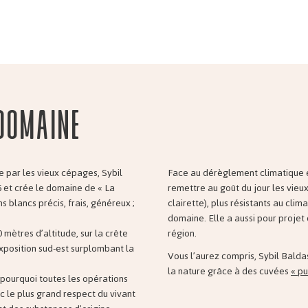
domaine
 par les vieux cépages, Sybil
Face au dérèglement climatique e
 et crée le domaine de « La
remettre au goût du jour les vieu
s blancs précis, frais, généreux ;
clairette), plus résistants au clim
domaine. Elle a aussi pour proje
 mètres d’altitude, sur la crête
région.
xposition sud-est surplombant la
Vous l’aurez compris, Sybil Balda
la nature grâce à des cuvées
« pu
t pourquoi toutes les opérations
ec le plus grand respect du vivant