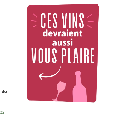
e de
22