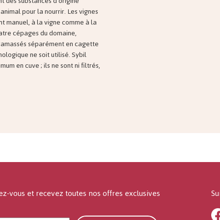
nt des substances d’origine
animal pour la nourrir. Les vignes
nt manuel, à la vigne comme à la
uatre cépages du domaine,
t ramassés séparément en cagette
ologique ne soit utilisé. Sybil
um en cuve ; ils ne sont ni filtrés,
ez-vous et recevez toutes nos offres exclusives
Su