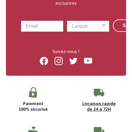
exclusives
S'a
Suivez-nous !
Facebook
Instagram
Twitter
Youtube
Paiement
Livraison rapide
100% sécurisé
de 24 à 72H