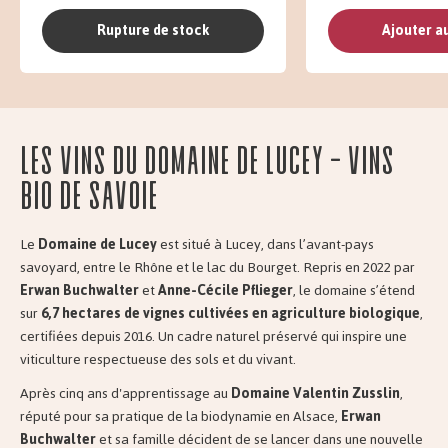
Rupture de stock
Ajouter a
Les vins du Domaine de Lucey - Vins
Bio de Savoie
Le
Domaine de Lucey
est situé à Lucey, dans l’avant-pays
savoyard, entre le Rhône et le lac du Bourget. Repris en 2022 par
Erwan Buchwalter
et
Anne-Cécile Pflieger
, le domaine s’étend
sur
6,7 hectares de vignes cultivées en agriculture biologique
,
certifiées depuis 2016. Un cadre naturel préservé qui inspire une
viticulture respectueuse des sols et du vivant.
Après cinq ans d'apprentissage au
Domaine Valentin Zusslin
,
réputé pour sa pratique de la biodynamie en Alsace,
Erwan
Buchwalter
et sa famille décident de se lancer dans une nouvelle