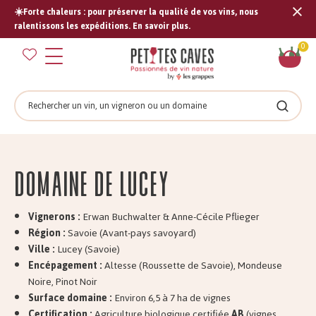
☀️Forte chaleurs : pour préserver la qualité de vos vins, nous
Tran
ralentissons les expéditions. En savoir plus.
missi
Pan
0
fr.s
Rechercher
Recher
Domaine de Lucey
Vignerons :
Erwan Buchwalter & Anne-Cécile Pflieger
Région :
Savoie (Avant-pays savoyard)
Ville :
Lucey (Savoie)
Encépagement :
Altesse (Roussette de Savoie), Mondeuse
Noire, Pinot Noir
Surface domaine :
Environ 6,5 à 7 ha de vignes
Certification :
Agriculture biologique certifiée
AB
(vignes