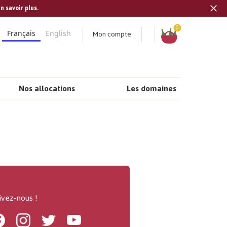
n savoir plus.
Tran
missi
Panier
0
Mon compte
Français
English
fr.s
Nos allocations
Les domaines
ivez-nous !
Facebook
Instagram
Twitter
Youtube