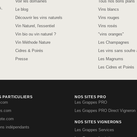
Voir les domaines
Tous nos bons plans
s,
Le blog
Vins blancs
Découvrir les vins naturels
Vins rouges
Vin Naturel, l'essentiel
Vins rosés
Vin bio ou vin naturel ?
"vins oranges"
Vin Méthode Nature
Les Champagnes
Cidres & Poirés
Les vins sans soufre 
Presse
Les Magnums
Les Cidres et Poirés
S PARTICULIERS
NOS SITES PRO
.com
Les Grappes PRO
es.com
Les Grappes PRO Direct Vigneron
iete.com
NOS SITES VIGNERONS
ons indépendants
Les Grappes Services