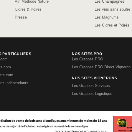
Vin Méthode Nature
Les Champagnes
Cidres & Poirés
Les vins sans soufre 
Presse
Les Magnums
Les Cidres et Poirés
S PARTICULIERS
NOS SITES PRO
.com
Les Grappes PRO
es.com
Les Grappes PRO Direct Vigneron
iete.com
NOS SITES VIGNERONS
ons indépendants
Les Grappes Services
Les Grappes Logistique