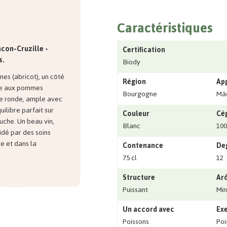
Caractéristiques
âcon-Cruzille -
Certification
s.
Biody
nes (abricot), un côté
Région
Ap
te aux pommes
Bourgogne
Mâc
he ronde, ample avec
uilibre parfait sur
Couleur
Cé
ouche. Un beau vin,
Blanc
10
aidé par des soins
e et dans la
Contenance
Deg
75 cl
12
Structure
Ar
Puissant
Min
Un accord avec
Exe
Poissons
Poi