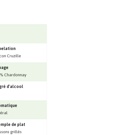
pelation
on Cruzille
page
0% Chardonnay
ré d'alcool
ômatique
éral
mple de plat
ssons grillés