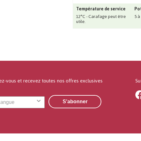
Température de service
Pot
12°C - Carafage peut être
5 à
utile.
ez-vous et recevez toutes nos offres exclusives
Su
S'abonner