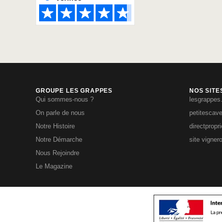
GROUPE LES GRAPPES
NOS SITE
Qui sommes-nous ?
lesgrappes
On parle de nous
petitescav
Notre Histoire
directpropr
Notre Démarche
site vigner
Nous Rejoindre
Le Magazine