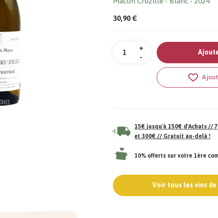
Mâcon Cruzille
Blanc
2024
30,90 €
Quantité
+
Ajoute
-
Ajout
15€ jusqu'à 150€ d'Achats //
et 300€ // Gratuit au-delà !
10% offerts sur votre 1ère c
Voir tous les vins d