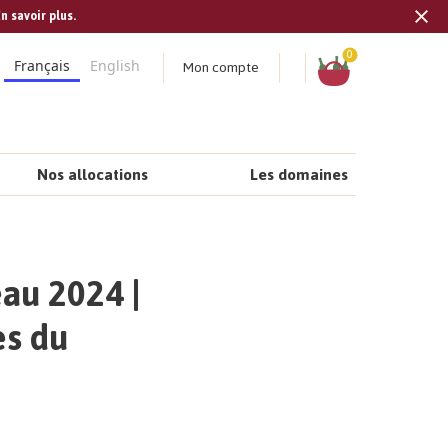
n savoir plus.
Tran
missi
Panier
0
Mon compte
Français
English
fr.s
Nos allocations
Les domaines
au 2024 |
es du