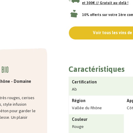
et 300€ // Gratuit au-delà !
10% offerts sur votre 1ère c
Voir tous les vins d
Caractéristiques
 bio
-Rhône - Domaine
Certification
Ab
 très rouges, cerises
Région
Ap
, style infusion
Vallée du Rhône
Côt
béton pour garder le
esse. Un plaisir
Couleur
Rouge