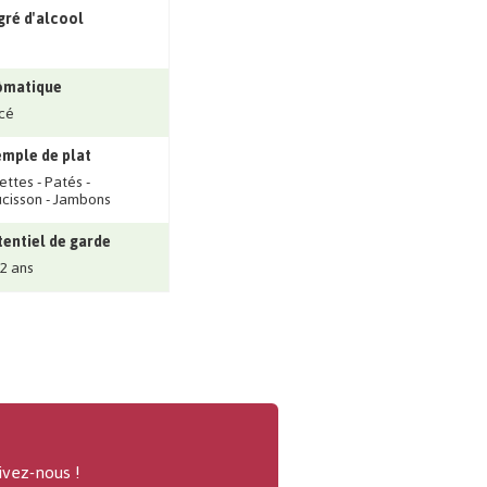
ré d'alcool
ômatique
cé
mple de plat
lettes - Patés -
cisson - Jambons
entiel de garde
 2 ans
ivez-nous !