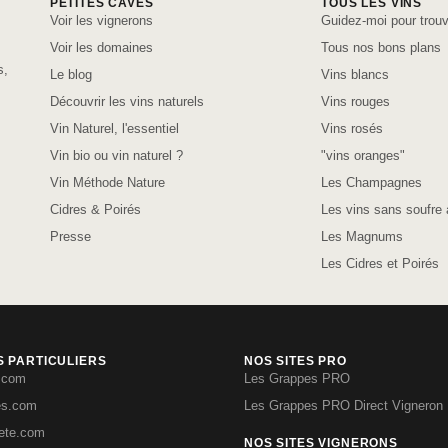
PETITES CAVES
TOUS LES VINS
Voir les vignerons
Guidez-moi pour trouv
Voir les domaines
Tous nos bons plans
s,
Le blog
Vins blancs
Découvrir les vins naturels
Vins rouges
Vin Naturel, l'essentiel
Vins rosés
Vin bio ou vin naturel ?
"vins oranges"
Vin Méthode Nature
Les Champagnes
Cidres & Poirés
Les vins sans soufre 
Presse
Les Magnums
Les Cidres et Poirés
S PARTICULIERS
NOS SITES PRO
.com
Les Grappes PRO
es.com
Les Grappes PRO Direct Vigneron
iete.com
NOS SITES VIGNERONS