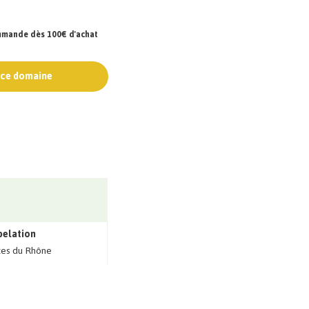
ommande dès 100€ d'achat
e ce domaine
pelation
es du Rhône