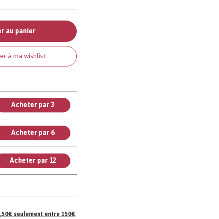
r au panier
er à ma wishlist
Acheter par 3
Acheter par 6
Acheter par 12
 7,50€ seulement entre 150€