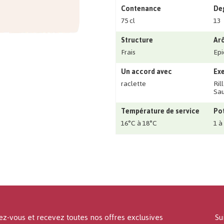
Contenance
Deg
75 cl
13
Structure
Ar
Frais
Epi
Un accord avec
Exe
raclette
Ril
Sau
Température de service
Pot
16°C à 18°C
1 à
ez-vous et recevez toutes nos offres exclusives
Su