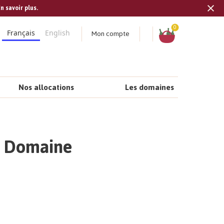
n savoir plus.
Tran
missi
Panier
0
Mon compte
Français
English
fr.s
Nos allocations
Les domaines
 | Domaine