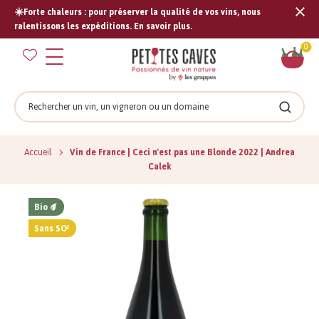
☀️Forte chaleurs : pour préserver la qualité de vos vins, nous
Tran
ralentissons les expéditions. En savoir plus.
missi
Pan
0
fr.s
Rechercher
Recher
Accueil
Vin de France | Ceci n'est pas une Blonde 2022 | Andrea
Calek
Bio
Sans SO²