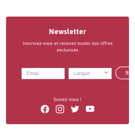
Newsletter
Inscrivez-vous et recevez toutes nos offres
exclusives
S'a
Suivez-nous !
Facebook
Instagram
Twitter
Youtube