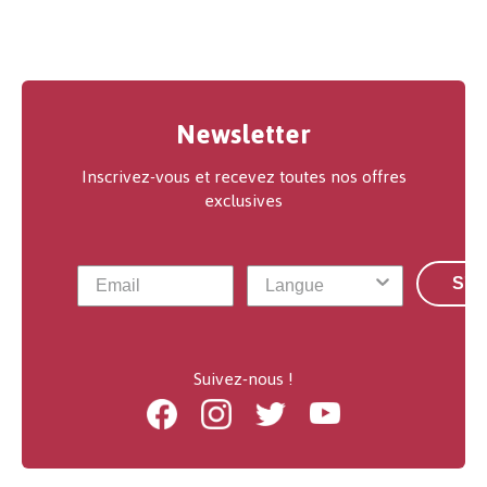
Newsletter
Inscrivez-vous et recevez toutes nos offres
exclusives
S'a
Suivez-nous !
Facebook
Instagram
Twitter
Youtube