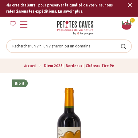
☀️Forte chaleurs : pour préserver la qualité de vos vins, nous
Tran
ralentissons les expéditions. En savoir plus.
missi
Pan
0
fr.s
Rechercher
Recher
Accueil
Diem 2025 | Bordeaux | Château Tire Pé
Bio