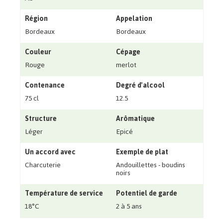
Région
Appelation
Bordeaux
Bordeaux
Couleur
Cépage
Rouge
merlot
Contenance
Degré d'alcool
75 cl
12.5
Structure
Arômatique
Léger
Epicé
Un accord avec
Exemple de plat
Charcuterie
Andouillettes - boudins
noirs
Température de service
Potentiel de garde
18°C
2 à 5 ans