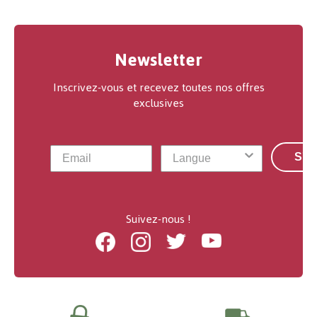
Newsletter
Inscrivez-vous et recevez toutes nos offres
exclusives
S'a
Suivez-nous !
Facebook
Instagram
Twitter
Youtube