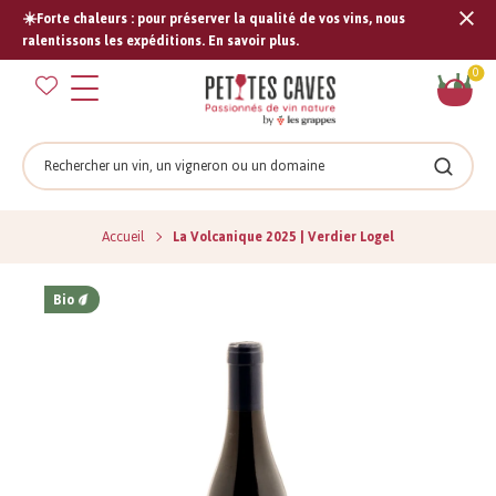
☀️Forte chaleurs : pour préserver la qualité de vos vins, nous
Tran
ralentissons les expéditions. En savoir plus.
missi
Pan
0
fr.s
Rechercher
Recher
Accueil
La Volcanique 2025 | Verdier Logel
Bio