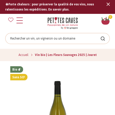
☀️Forte chaleurs : pour préserver la qualité de vos vins, nous
Tran
ralentissons les expéditions. En savoir plus.
missi
Pan
0
fr.s
Rechercher
Recher
Accueil
Vin bio | Les Fleurs Sauvages 2025 | Jouret
Bio
Sans SO²