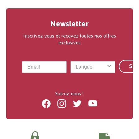
Newsletter
Inscrivez-vous et recevez toutes nos offres
exclusives
S'a
Suivez-nous !
Facebook
Instagram
Twitter
Youtube