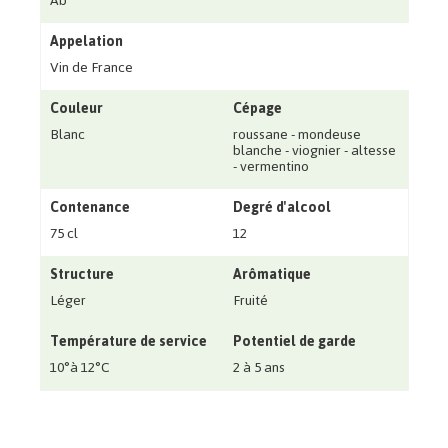
Ab
Appelation
Vin de France
Couleur
Cépage
Blanc
roussane - mondeuse
blanche - viognier - altesse
- vermentino
Contenance
Degré d'alcool
75 cl
12
Structure
Arômatique
Léger
Fruité
Température de service
Potentiel de garde
10°à 12°C
2 à 5 ans