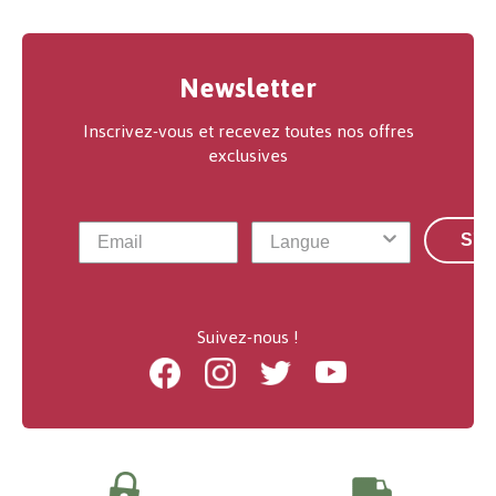
Newsletter
Inscrivez-vous et recevez toutes nos offres
exclusives
S'a
Suivez-nous !
Facebook
Instagram
Twitter
Youtube