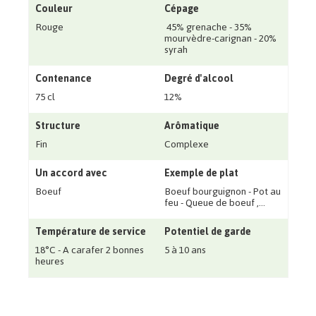
Couleur
Cépage
Rouge
45% grenache - 35%
mourvèdre-carignan - 20%
syrah
Contenance
Degré d'alcool
75 cl
12%
Structure
Arômatique
Fin
Complexe
Un accord avec
Exemple de plat
Boeuf
Boeuf bourguignon - Pot au
feu - Queue de boeuf ‚...
Température de service
Potentiel de garde
18°C - A carafer 2 bonnes
5 à 10 ans
heures