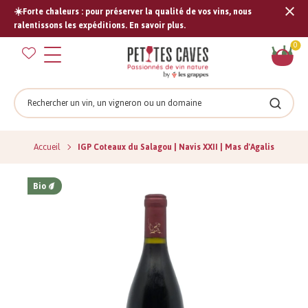
☀️Forte chaleurs : pour préserver la qualité de vos vins, nous
Tran
ralentissons les expéditions. En savoir plus.
missi
Pan
0
fr.s
Rechercher
Recher
Accueil
IGP Coteaux du Salagou | Navis XXII | Mas d'Agalis
Bio