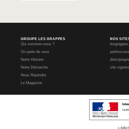
GROUPE LES GRAPPES
NOS SITE
Qui sommes-nous ?
lesgrappes
On parle de nous
petitescav
Notre Histoire
directpropr
Notre Démarche
site vigner
Nous Rejoindre
Le Magazine
L'ABU