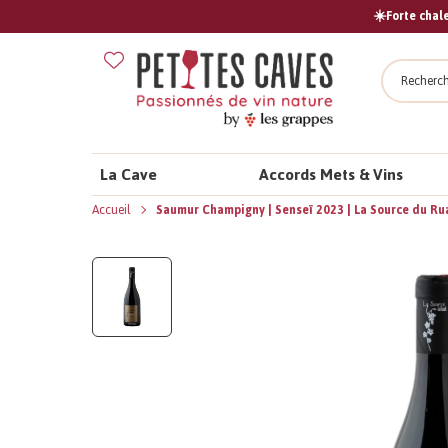
☀️Forte chale
Recher
La Cave
Accords Mets & Vins
Accueil
Saumur Champigny | Senseï 2023 | La Source du Ru