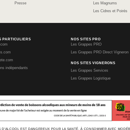
Presse
Les Magnums
Les Cidres et Poirés
S PARTICULIERS
NOS SITES PRO
.com
Les Grappes PRO
es.com
Les Grappes PRO Direct Vigneron
iete.com
NOS SITES VIGNERONS
ons indépendants
Les Grappes Services
Les Grappes Logistique
S D'ALCOOL EST DANGEREUX POUR LA SANTÉ, À CONSOMMER AVEC MODÉ