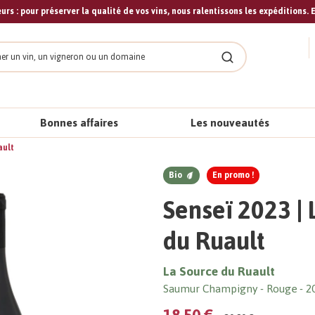
urs : pour préserver la qualité de vos vins, nous ralentissons les expéditions. E
cher
Rechercher
Bonnes affaires
Les nouveautés
ault
Bio
En promo !
Senseï 2023 | 
du Ruault
La Source du Ruault
Saumur Champigny
Rouge
2
18,50 €