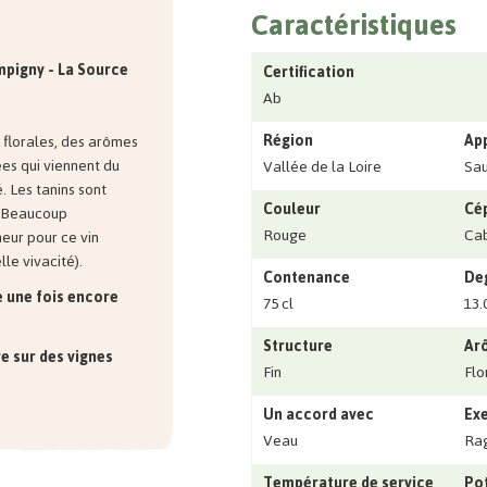
Caractéristiques
pigny - La Source
Certification
Ab
Région
Ap
 florales, des arômes
ées qui viennent du
Vallée de la Loire
Sa
. Les tanins sont
Couleur
Cé
s. Beaucoup
Rouge
Cab
eur pour ce vin
lle vivacité).
Contenance
Deg
e une fois encore
75 cl
13.
Structure
Ar
e sur des vignes
Fin
Flo
Un accord avec
Exe
Veau
Rago
Température de service
Pot