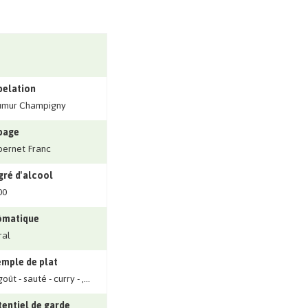
pelation
umur Champigny
page
ernet Franc
ré d'alcool
00
ômatique
ral
mple de plat
ût - sauté - curry - ‚...
entiel de garde