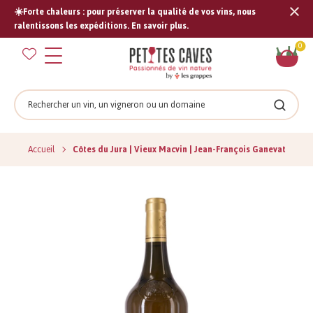
☀️Forte chaleurs : pour préserver la qualité de vos vins, nous
Tran
ralentissons les expéditions. En savoir plus.
missi
Pan
0
fr.s
Rechercher
Recher
Accueil
Côtes du Jura | Vieux Macvin | Jean-François Ganevat