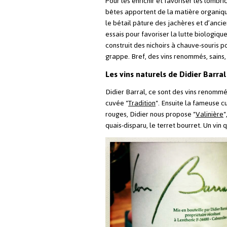
Pour les enrichir et favoriser les lombri
bêtes apportent de la matière organique
le bétail pâture des jachères et d’anci
essais pour favoriser la lutte biologiqu
construit des nichoirs à chauve-souris p
grappe. Bref, des vins renommés, sains,
Les vins naturels de Didier Barral
Didier Barral, ce sont des vins renommé
cuvée "
Tradition
". Ensuite la fameuse c
rouges, Didier nous propose "
Valinière
"
quais-disparu, le terret bourret. Un vin