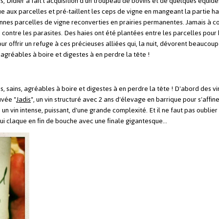
cs, Didier a fait l’acquisition d’un troupeau de bovins et de quelques équidé
 aux parcelles et pré-taillent les ceps de vigne en mangeant la partie ha
ennes parcelles de vigne reconverties en prairies permanentes. Jamais à co
e contre les parasites. Des haies ont été plantées entre les parcelles pour 
our offrir un refuge à ces précieuses alliées qui, la nuit, dévorent beaucou
 agréables à boire et digestes à en perdre la tête !
s, sains, agréables à boire et digestes à en perdre la tête ! D'abord des v
uvée "
Jadis
", un vin structuré avec 2 ans d'élevage en barrique pour s'affin
, un vin intense, puissant, d'une grande complexité. Et il ne faut pas oubli
 qui claque en fin de bouche avec une finale gigantesque...