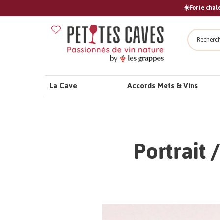
☀️Forte chale
Recher
La Cave
Accords Mets & Vins
Portrait 