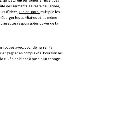
s, qui pâturent les vignes en hiver. Les
ute des sarments. Le reste de l’année,
urs d’idées,
Didier Barral
multiplie les
héberger les auxiliaires et il a même
p d'insectes responsables du ver de la
ins rouges avec, pour démarrer, la
er et gagner en complexité. Pour finir les
er la cuvée de blanc à base d'un cépage