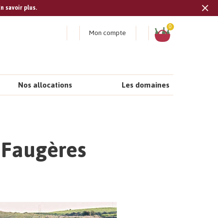
n savoir plus.
Tran
missi
Panier
0
Mon compte
fr.s
Nos allocations
Les domaines
à Faugères