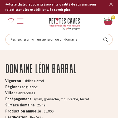
☀️Forte chaleurs : pour préserver la qualité de vos vins, nous
Tran
ralentissons les expéditions. En savoir plus.
missi
Pan
0
fr.s
Rechercher
Recher
Domaine Léon BARRAL
Vigneron
: Didier Barral
Région
: Languedoc
Ville
: Cabrerolles
Encépagement
: syrah, grenache, mourvèdre, terret
Surface domaine
: 25 ha
Production annuelle
: 85.000
Certification
: Bio (AB)