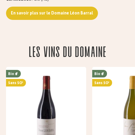
En savoir plus sur le Domaine Léon Barral
Les vins du domaine
Bio
Bio
Sans SO²
Sans SO²