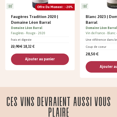
Offre Du Moment : -20%
Faugères Tradition 2020 |
Blanc 2023 | Do
Domaine Léon Barral
Barral
Domaine Léon Barral
Domaine Léon Barral
Faugères
Rouge
2020
Vin de France
Blanc
frais et digeste
Une référence dans le
22,90 €
18,32 €
Coup de coeur
28,50 €
Ajouter au panier
Ajouter a
Ces vins devraient aussi vous
plaire