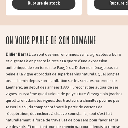
Rupture de stock
Rupture d
On vous parle de son domaine
Didier Barral
, ce sont des vins renommés, sains, agréables à boire
et digestes à en perdre la tête ! En quête d’une expression
authentique de son terroir, le Faugères, Didier ne ménage pas sa
peine à la vigne et produit de superbes vins naturels. Quel long et
beau chemin depuis son installation sur les schistes paternels de
Lenthéric, au début des années 1990 ! Il reconstitue autour de ses
vignes un système quasi-unique de polyculture-élevage bio (vaches
qui pâturent dans les vignes, des tracteurs à chenilles pour ne pas
tasser le sol, du compost préparé à partir de cartons de
récupération, des nichoirs à chauve-souris).... Ici, tout s'est fait
naturellement, à force de travail et de bon sens pour favoriser la
vie des sols. Et pourtant, que de chemin parcouru depuis la reprise