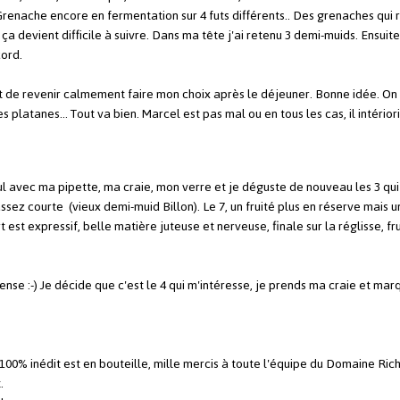
Grenache encore en fermentation sur 4 futs différents.. Des grenaches qui 
ça devient difficile à suivre. Dans ma tête j'ai retenu 3 demi-muids. Ensuit
cord.
 de revenir calmement faire mon choix après le déjeuner. Bonne idée. On p
s platanes... Tout va bien. Marcel est pas mal ou en tous les cas, il intérior
l avec ma pipette, ma craie, mon verre et je déguste de nouveau les 3 qui
assez courte (vieux demi-muid Billon). Le 7, un fruité plus en réserve mais
t est expressif, belle matière juteuse et nerveuse, finale sur la réglisse, fr
nse :-) Je décide que c'est le 4 qui m'intéresse, je prends ma craie et mar
00% inédit est en bouteille, mille mercis à toute l'équipe du Domaine Rich
.