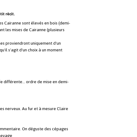
etit récit.
s Cairanne sont élevés en bois (demi-
vant les mises de Cairanne (plusieurs
lles proviendront uniquement d'un
u'il s'agit d'un choix à un moment
e différente... ordre de mise en demi-
les nerveux. Au fur et à mesure Claire
n commentaire. On déguste des cépages
élevage