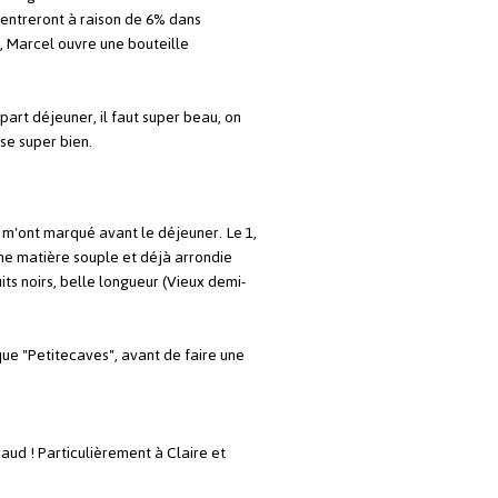
rentreront à raison de 6% dans
e, Marcel ouvre une bouteille
art déjeuner, il faut super beau, on
ise super bien.
 m'ont marqué avant le déjeuner. Le 1,
 une matière souple et déjà arrondie
uits noirs, belle longueur (Vieux demi-
que "Petitecaves", avant de faire une
aud ! Particulièrement à Claire et