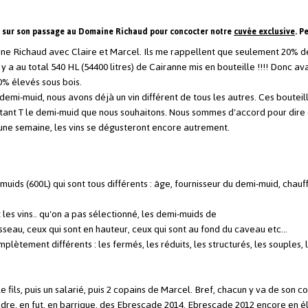
t sur son passage au Domaine Richaud pour concocter notre
cuvée exclusive
. P
e Richaud avec Claire et Marcel. Ils me rappellent que seulement 20% de
l y a au total 540 HL (54400 litres) de Cairanne mis en bouteille !!!! Donc a
0% élevés sous bois.
demi-muid, nous avons déjà un vin différent de tous les autres. Ces boutei
nstant T le demi-muid que nous souhaitons. Nous sommes d'accord pour dire q
 une semaine, les vins se dégusteront encore autrement.
ds (600L) qui sont tous différents : âge, fournisseur du demi-muid, chauff
 les vins.. qu'on a pas sélectionné, les demi-muids de
seau, ceux qui sont en hauteur, ceux qui sont au fond du caveau etc...
lètement différents : les fermés, les réduits, les structurés, les souples, 
e fils, puis un salarié, puis 2 copains de Marcel. Bref, chacun y va de so
udre, en fut, en barrique, des Ebrescade 2014, Ebrescade 2012 encore en 