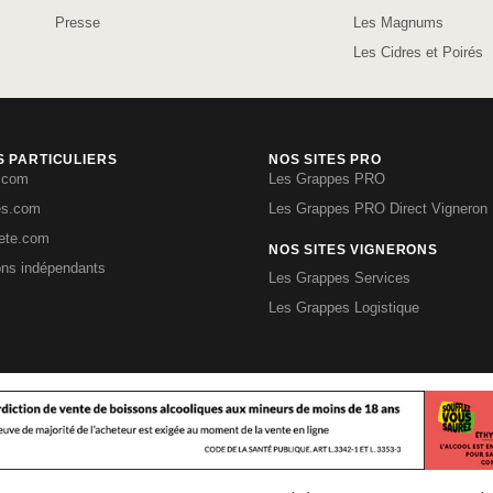
Presse
Les Magnums
Les Cidres et Poirés
S PARTICULIERS
NOS SITES PRO
.com
Les Grappes PRO
es.com
Les Grappes PRO Direct Vigneron
iete.com
NOS SITES VIGNERONS
ons indépendants
Les Grappes Services
Les Grappes Logistique