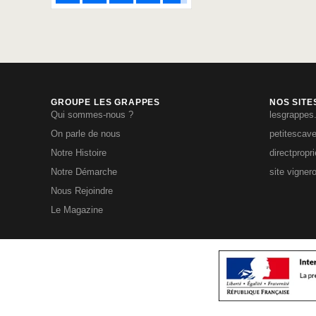
GROUPE LES GRAPPES
NOS SITE
Qui sommes-nous ?
lesgrappes
On parle de nous
petitescav
Notre Histoire
directpropr
Notre Démarche
site vigner
Nous Rejoindre
Le Magazine