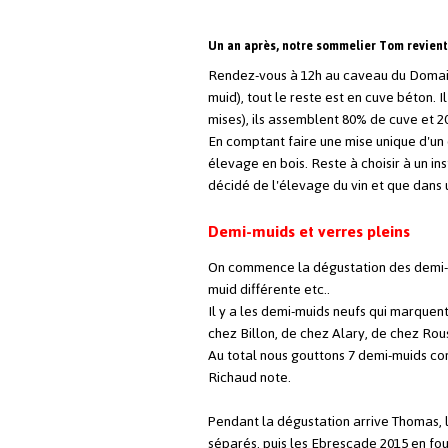
Un an après, notre sommelier Tom revien
Rendez-vous à 12h au caveau du Domain
muid), tout le reste est en cuve béton. I
mises), ils assemblent 80% de cuve et 2
En comptant faire une mise unique d'un 
élevage en bois. Reste à choisir à un i
décidé de l'élevage du vin et que dans
Demi-muids et verres pleins
On commence la dégustation des demi-mui
muid différente etc..
Il y a les demi-muids neufs qui marquent
chez Billon, de chez Alary, de chez Rous
Au total nous gouttons 7 demi-muids comp
Richaud note.
Pendant la dégustation arrive Thomas, l
séparés, puis les Ebrescade 2015 en fo