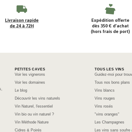
Livraison rapide
Expédition offerte
de 24 à 72H
dès 350 € d’achat
(hors frais de port)
PETITES CAVES
TOUS LES VINS
Voir les vignerons
Guidez-moi pour trouv
Voir les domaines
Tous nos bons plans
s,
Le blog
Vins blancs
Découvrir les vins naturels
Vins rouges
Vin Naturel, l'essentiel
Vins rosés
Vin bio ou vin naturel ?
"vins oranges"
Vin Méthode Nature
Les Champagnes
Cidres & Poirés
Les vins sans soufre 