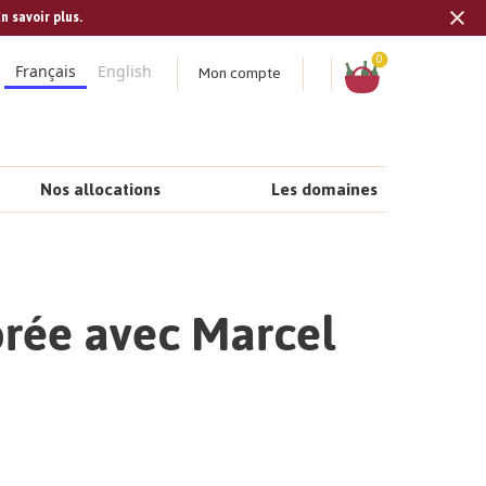
n savoir plus.
Tran
missi
Panier
0
Mon compte
Français
English
fr.s
Nos allocations
Les domaines
orée avec Marcel