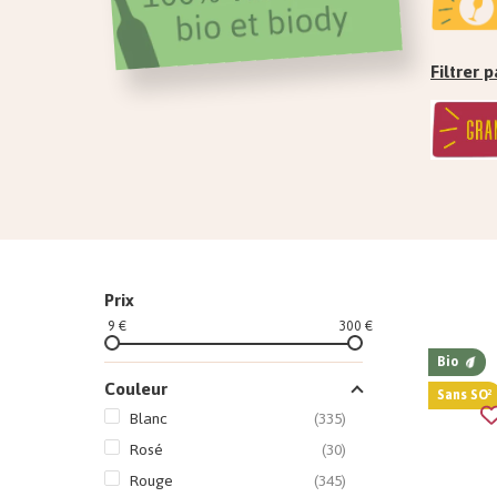
Filtrer
Prix
9 €
300 €
Bio
Couleur
Sans SO²
Blanc
(335)
Rosé
(30)
Rouge
(345)