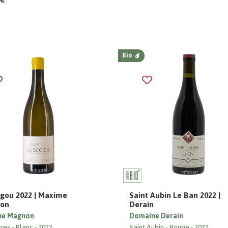
Bio
gou 2022 | Maxime
Saint Aubin Le Ban 2022 |
on
Derain
me Magnon
Domaine Derain
res
Blanc
2022
Saint Aubin
Rouge
2022