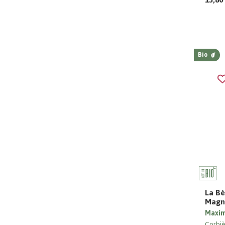
Bio
La Bé
Magn
Maxi
Corbiè