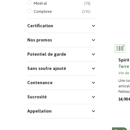
Minéral
(78)
Complexe
(191)
Certification
Nos promos
Potentiel de garde
Spiri
Terre 
Sans soufre ajouté
Vin de
Une cuv
Contenance
amicale
Petite
Sucrosité
14,90 
Appellation