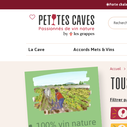
☀️Forte chale
Recher
La Cave
Accords Mets & Vins
Accueil
Tou
Filtrer