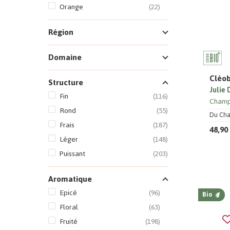
Orange
(22)
Région
Domaine
Cléob
Structure
Julie
Fin
(116)
Cham
Rond
(55)
Du Cham
Frais
(187)
48,90
Léger
(148)
Puissant
(203)
Aromatique
Epicé
(96)
Bio
Floral
(63)
Fruité
(198)