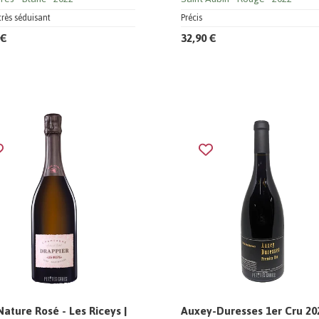
très séduisant
Précis
 €
32,90 €
Nature Rosé - Les Riceys |
Auxey-Duresses 1er Cru 202