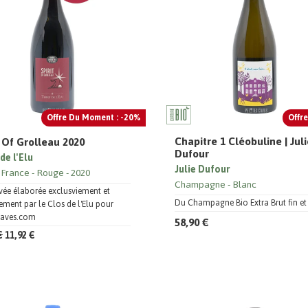
Offre Du Moment : -20%
Offre
Chapitre 1 Cléobuline | Jul
t Of Grolleau 2020
Dufour
de l'Elu
Julie Dufour
 France
Rouge
2020
Champagne
Blanc
ée élaborée exclusviement et
Du Champagne Bio Extra Brut fin et 
ment par le Clos de l'Elu pour
scaves.com
58,90 €
€
11,92 €