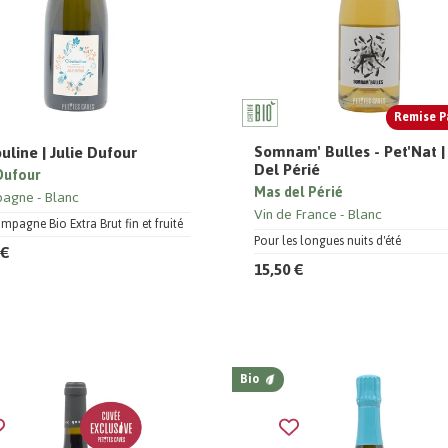
Remise P
Somnam' Bulles - Pet'Nat 
uline | Julie Dufour
Del Périé
 Dufour
Mas del Périé
pagne
Blanc
Vin de France
Blanc
pagne Bio Extra Brut fin et fruité
Pour les longues nuits d'été
 €
15,50 €
Bio