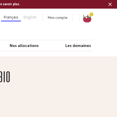
n savoir plus.
Tran
missi
Panier
0
Mon compte
Français
English
fr.s
Nos allocations
Les domaines
bio