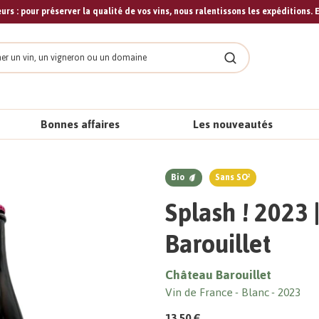
urs : pour préserver la qualité de vos vins, nous ralentissons les expéditions. E
cher
Rechercher
Bonnes affaires
Les nouveautés
Bio
Sans SO²
Splash ! 2023 
Barouillet
Château Barouillet
Vin de France
Blanc
2023
13,50 €