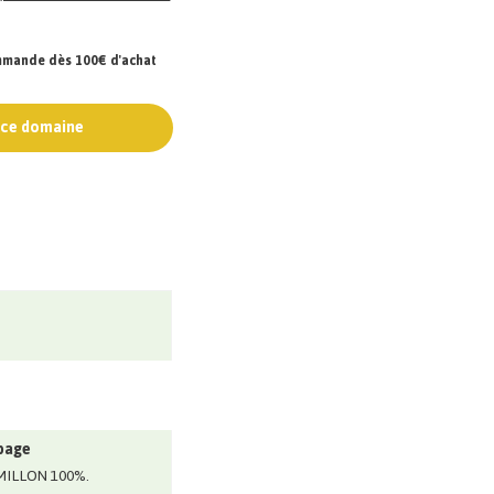
ommande dès 100€ d'achat
e ce domaine
page
MILLON 100%.