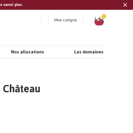
n savoir plus.
Tran
missi
Panier
0
Mon compte
fr.s
Nos allocations
Les domaines
| Château