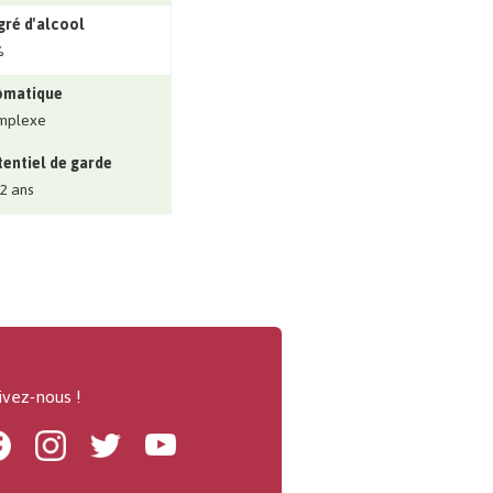
ré d'alcool
%
ômatique
mplexe
entiel de garde
 2 ans
ivez-nous !
Facebook
Instagram
Twitter
Youtube