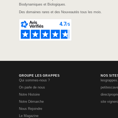
Biodynamiques et Biologiques.
Des domaines rares et des Nouveautés tous les mois.
GROUPE LES GRAPPES
NOS SITE
Qui sommes-nous ?
lesgrappes
On parle de nous
petitescav
Notre Histoire
directpropr
Notre Démarche
site vigner
Nous Rejoindre
Le Magazine