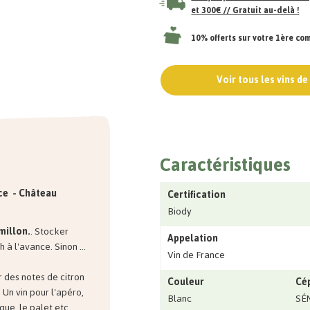
et 300€ // Gratuit au-delà !
10% offerts sur votre 1ère c
Voir tous les vins d
Caractéristiques
nce - Château
Certification
Biody
millon.
. Stocker
Appelation
 à l'avance. Sinon ...
Vin de France
ur des notes de citron
Couleur
Cé
. Un vin pour l'apéro,
Blanc
SÉ
que, le palet etc..