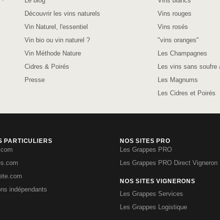
Le blog
Vins blancs
Découvrir les vins naturels
Vins rouges
Vin Naturel, l'essentiel
Vins rosés
Vin bio ou vin naturel ?
"vins oranges"
Vin Méthode Nature
Les Champagnes
Cidres & Poirés
Les vins sans soufre 
Presse
Les Magnums
Les Cidres et Poirés
S PARTICULIERS
NOS SITES PRO
.com
Les Grappes PRO
es.com
Les Grappes PRO Direct Vigneron
iete.com
NOS SITES VIGNERONS
ons indépendants
Les Grappes Services
Les Grappes Logistique