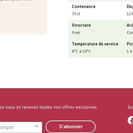
Contenance
Deg
75 cl
11
Structure
Ar
Frais
Co
Température de service
Pot
8°C à 10°C
1 à
ez-vous et recevez toutes nos offres exclusives
Su
S'abonner