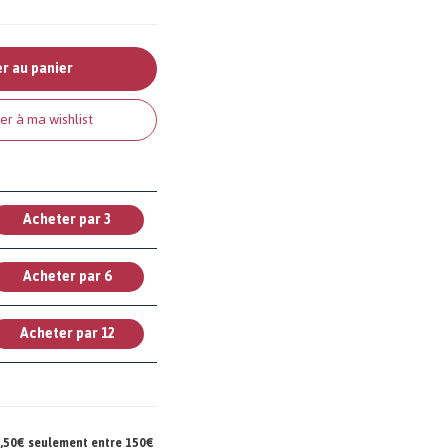
r au panier
er à ma wishlist
Acheter par 3
Acheter par 6
Acheter par 12
 7,50€ seulement entre 150€