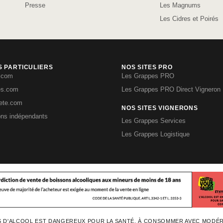
Presse
Les Magnums
Les Cidres et Poirés
S PARTICULIERS
NOS SITES PRO
.com
Les Grappes PRO
es.com
Les Grappes PRO Direct Vigneron
iete.com
NOS SITES VIGNERONS
ons indépendants
Les Grappes Services
Les Grappes Logistique
S D'ALCOOL EST DANGEREUX POUR LA SANTÉ, À CONSOMMER AVEC MODÉ