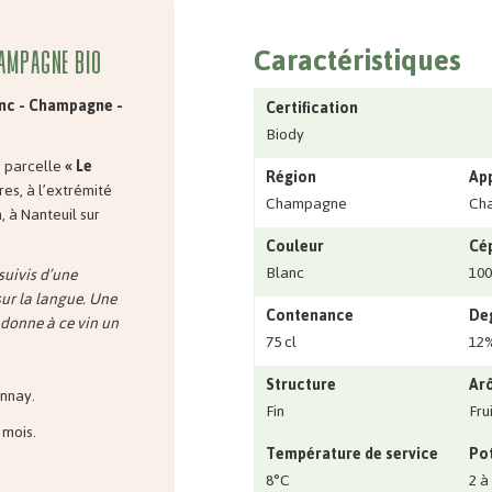
Caractéristiques
ampagne bio
anc - Champagne -
Certification
Biody
 parcelle
« Le
Région
Ap
res, à l’extrémité
Champagne
Ch
, à Nanteuil sur
Couleur
Cé
Blanc
10
suivis d’une
sur la langue. Une
Contenance
Deg
 donne à ce vin un
75 cl
12
Structure
Ar
nnay.
Fin
Fru
mois.
Température de service
Pot
8°C
2 à