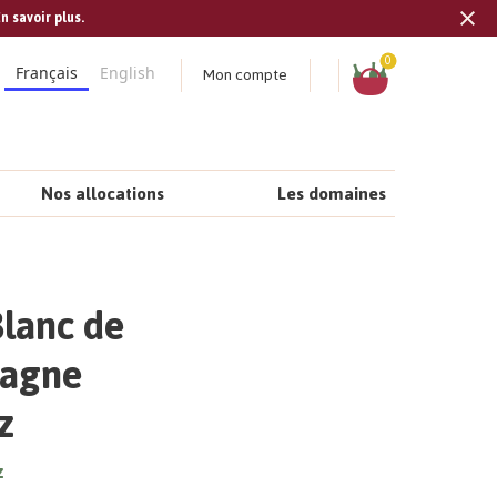
n savoir plus.
Tran
missi
Panier
0
Mon compte
Français
English
fr.s
Nos allocations
Les domaines
Blanc de
pagne
z
z