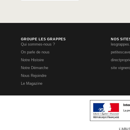
GROUPE LES GRAPPES
NOS SITE
Qui sommes-nous ?
lesgrappes
On parle de nous
petitescav
Notre Histoire
directpropr
Notre Démarche
site vigner
Nous Rejoindre
Le Magazine
L'ABU