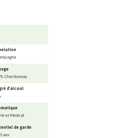
pelation
ampagne
page
0% Chardonnay
ré d'alcool
%
ômatique
ité et Minéral
entiel de garde
 5 ans