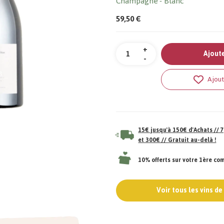
Champagne
Blanc
59,50 €
Quantité
+
Ajoute
-
Ajout
15€ jusqu'à 150€ d'Achats //
et 300€ // Gratuit au-delà !
10% offerts sur votre 1ère c
Voir tous les vins d