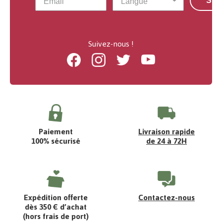
S'a
Suivez-nous !
Facebook
Instagram
Twitter
Youtube
Paiement
Livraison rapide
100% sécurisé
de 24 à 72H
Expédition offerte
Contactez-nous
dès 350 € d’achat
(hors frais de port)