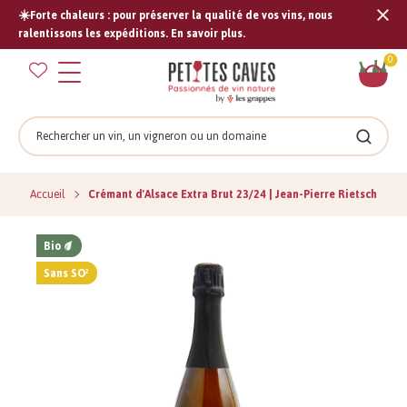
☀️Forte chaleurs : pour préserver la qualité de vos vins, nous
Tran
ralentissons les expéditions. En savoir plus.
missi
Pan
0
fr.s
Rechercher
Recher
Accueil
Crémant d'Alsace Extra Brut 23/24 | Jean-Pierre Rietsch
Bio
Sans SO²