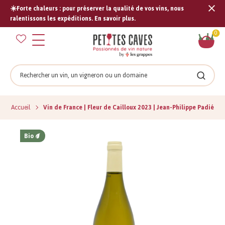
☀️Forte chaleurs : pour préserver la qualité de vos vins, nous
Tran
ralentissons les expéditions. En savoir plus.
missi
Pan
0
fr.s
Rechercher
Recher
Accueil
Vin de France | Fleur de Cailloux 2023 | Jean-Philippe Padié
Bio