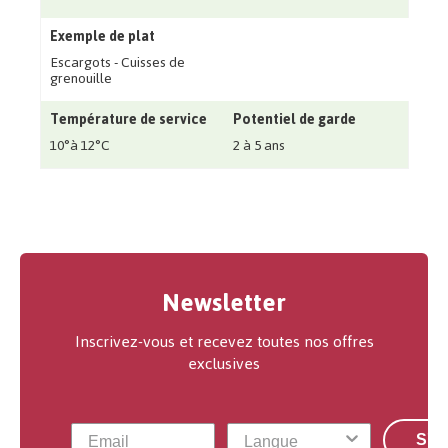
Exemple de plat
Escargots - Cuisses de
grenouille
Température de service
Potentiel de garde
10°à 12°C
2 à 5 ans
Newsletter
Inscrivez-vous et recevez toutes nos offres
exclusives
S'a