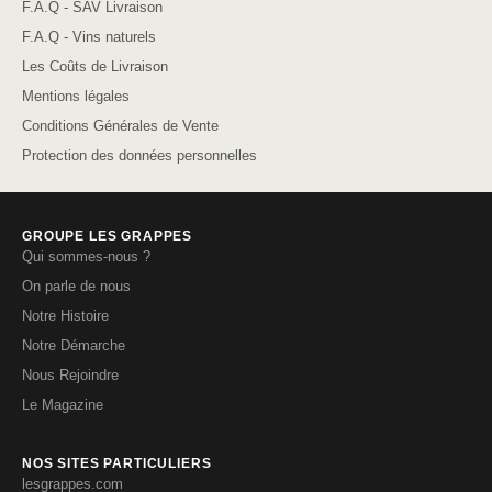
F.A.Q - SAV Livraison
F.A.Q - Vins naturels
Les Coûts de Livraison
Mentions légales
Conditions Générales de Vente
Protection des données personnelles
GROUPE LES GRAPPES
Qui sommes-nous ?
On parle de nous
Notre Histoire
Notre Démarche
Nous Rejoindre
Le Magazine
NOS SITES PARTICULIERS
lesgrappes.com