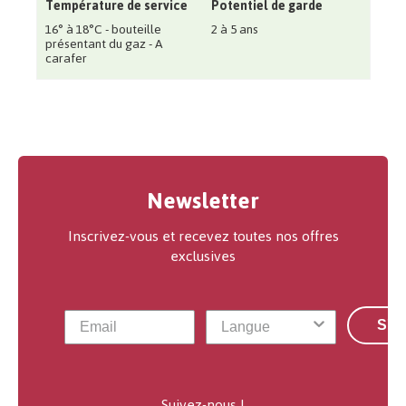
Température de service
Potentiel de garde
16° à 18°C - bouteille
2 à 5 ans
présentant du gaz - A
carafer
Newsletter
Inscrivez-vous et recevez toutes nos offres
exclusives
S'a
Suivez-nous !