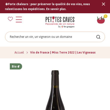
☀️Forte chaleurs : pour préserver la qualité de vos vins, nous
Tran
ralentissons les expéditions. En savoir plus.
missi
Pan
0
fr.s
Rechercher
Recher
Accueil
Vin de France | Miss Terre 2022 | Les Vigneaux
Bio